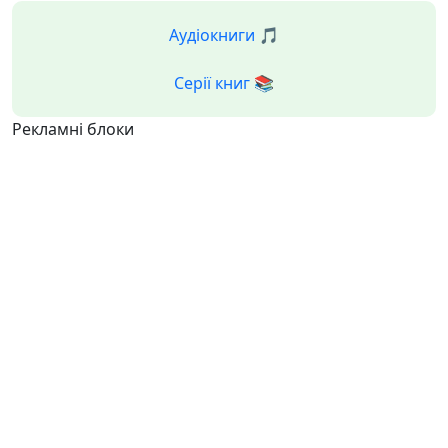
Аудіокниги 🎵
Серії книг 📚
Рекламні блоки