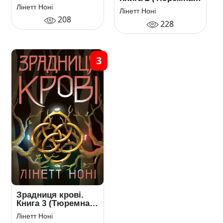
цілителька)
Лінетт Ноні
Лінетт Ноні
208
228
3
Зрадниця крові.
Книга 3 (Тюремна
цілителька)
Лінетт Ноні