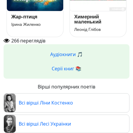
Жар-птиця
Химерний
маленький
Ірина Жиленко
Леонід Глібов
266
переглядів
Аудіокниги 🎵
Серії книг 📚
Вірші популярних поетів
Всі вірші Ліни Костенко
Всі вірші Лесі Українки