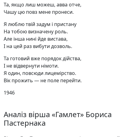
Та, якщо лиш можеш, авва отче,
Чашу цю повз мене пронеси.
Я люблю твій задум і пристану
На тобою визначену роль.
Але інша нині йде вистава,
І на цей раз вибути дозволь.
Та готовий вже порядок дійства,
І не відвернути німоти.
Я один, повсюди лицемірство.
Вік прожить — не поле перейти.
1946
Аналіз вірша «Гамлет» Бориса
Пастернака