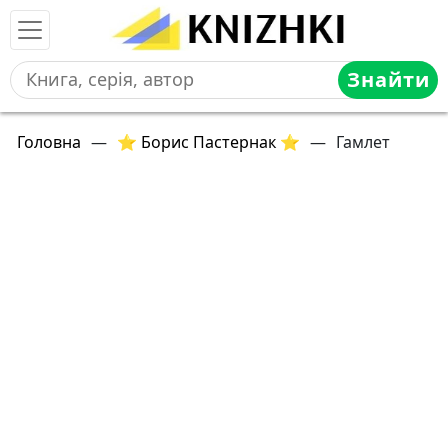
Знайти
Головна
—
⭐ Борис Пастернак ⭐
—
Гамлет