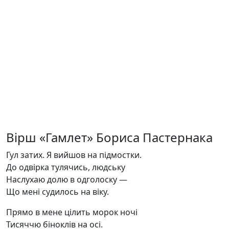
Вірш «Гамлет» Бориса Пастернака
Гул затих. Я вийшов на підмостки.
До одвірка тулячись, людську
Наслухаю долю в одголоску —
Що мені судилось на віку.
Прямо в мене цілить морок ночі
Тисяччю біноклів на осі.