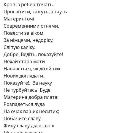
Кров із ребер точать.
Просвітити, кажуть, хочуть
Материні очі
Современними огнями.
Повести за віком,
За німцями, недоріку,
Сліпую каліку.
Добре! Ведіть, показуйте!
Нехай стара мати
Навчається, як дітей тих
Нових доглядати.
Показуйте!.. За науку
Не турбуйтесь! Буде
Материна добра плата:
Розпадеться луда
На очах ваших неситих;
Побачите славу,
Живу славу дідів своїх
І батьків лукавих.