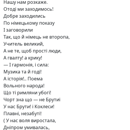
Нашу нам розкаже.
Отоді ми заходимось!
Добре заходились
По німецькому показу
І заговорили
Так, що й німець не второпа,
Учитель великий,
А не те, щоб прості люди,
А гвалту! а крику!
— І гармонія, і сила:
Музика та й годі!
А історія!.. Поема
Вольного народа!
Що ті римляни убогі!
Чорт зна що — не Брутиі
У нас Брути! і Коклеси!
Плавні, незабуті!
( У нас воля виростала,
Дніпром умивалась,