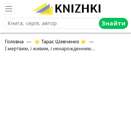
Знайти
Головна
—
⭐ Тарас Шевченко ⭐
—
І мертвим, і живим, і ненарожденним…