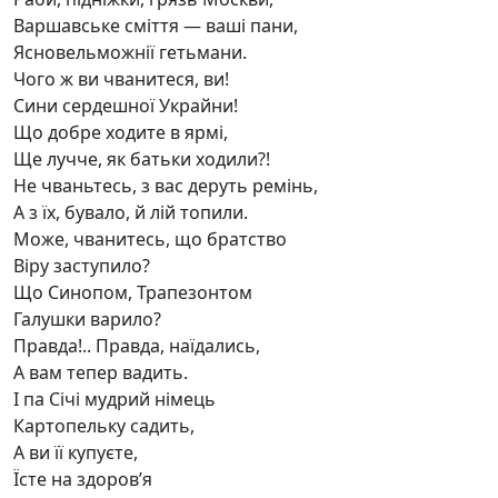
Варшавське сміття — ваші пани,
Ясновельможнії гетьмани.
Чого ж ви чванитеся, ви!
Сини сердешної Украйни!
Що добре ходите в ярмі,
Ще лучче, як батьки ходили?!
Не чваньтесь, з вас деруть ремінь,
А з їх, бувало, й лій топили.
Може, чванитесь, що братство
Віру заступило?
Що Синопом, Трапезонтом
Галушки варило?
Правда!.. Правда, наїдались,
А вам тепер вадить.
І па Січі мудрий німець
Картопельку садить,
А ви її купуєте,
Їсте на здоров’я