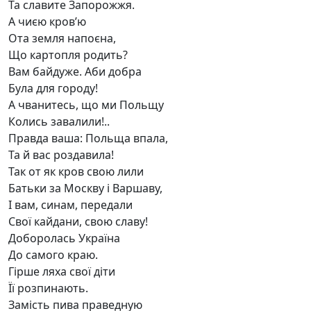
Та славите Запорожжя.
А чиєю кров’ю
Ота земля напоєна,
Що картопля родить?
Вам байдуже. Аби добра
Була для городу!
А чванитесь, що ми Польщу
Колись завалили!..
Правда ваша: Польща впала,
Та й вас роздавила!
Так от як кров свою лили
Батьки за Москву і Варшаву,
І вам, синам, передали
Свої кайдани, свою славу!
Доборолась Україна
До самого краю.
Гірше ляха свої діти
Її розпинають.
Замість пива праведную