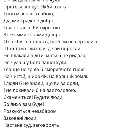
Претеся знову!.. Якби взять
І всю мізерію з собою,
Дідами крадене добро,
Тоді оставсь би сиротою
З святими горами Дніпро!
Ох, якби те сталось, щоб ви не вертались,
Щоб там і здихали, де ви поросли!
Не плакали б діти, мати б не ридала,
Не чула б у бога вашої хули.
І сонце не гріло б смердячого гною
На чистій, широкій, на вольній землі.
І люди б не знали, що ви за орли,
І не покивали б на вас головою.
Схаменіться! Будьте люди,
Бо лихо вам буде!
Розкуються незабаром
Заковані люди.
Настане суд, заговорять