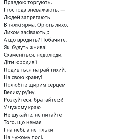
Правдою торгують.
І господа зневажають, —
Людей запрягають
В тяжкі ярма. Орють лихо,
Лихом засівають.;:
А що вродить? Побачите,
Які будуть жнива!
Схаменіться, недолюди,
Діти юродивії
Подивіться на рай тихий,
На свою країну!
Полюбіте щирим серцем
Велику руїну!
Розкуйтеся, братайтеся!
У чужому краю
Не шукайте, не питайте
Того, що немає
І на небі, а не тільки
На чужому полі.