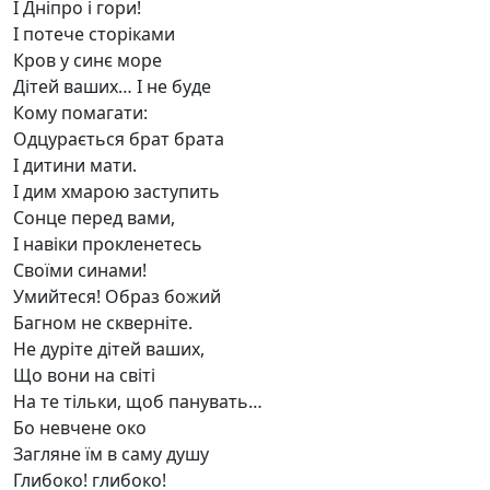
І Дніпро і гори!
І потече сторіками
Кров у синє море
Дітей ваших… І не буде
Кому помагати:
Одцурається брат брата
І дитини мати.
І дим хмарою заступить
Сонце перед вами,
І навіки прокленетесь
Своїми синами!
Умийтеся! Образ божий
Багном не скверніте.
Не дуріте дітей ваших,
Що вони на світі
На те тільки, щоб панувать…
Бо невчене око
Загляне їм в саму душу
Глибоко! глибоко!