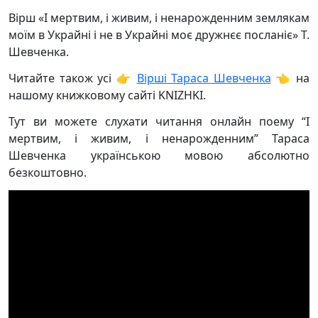
Вірш «І мертвим, і живим, і ненарожденним землякам
моїм в Украйні і не в Украйні моє дружнєє посланіє» Т.
Шевченка.
Читайте також усі 👉
Вірші Тараса Шевченка
👈 на
нашому книжковому сайті KNIZHKI.
Тут ви можете слухати читання онлайн поему “І
мертвим, і живим, і ненарожденним” Тараса
Шевченка українською мовою абсолютно
безкоштовно.