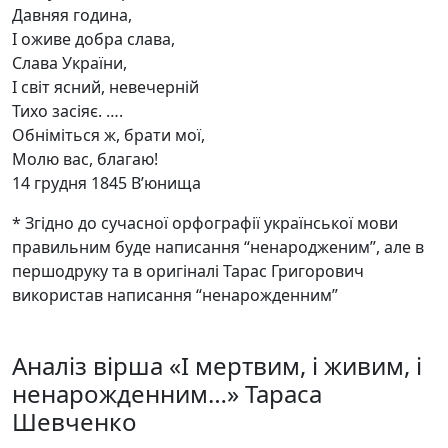
Давняя година,
І оживе добра слава,
Слава України,
І світ ясний, невечерній
Тихо засіяє. ….
Обніміться ж, брати мої,
Молю вас, благаю!
14 грудня 1845 В’юнища
* Згідно до сучасної орфографії української мови
правильним буде написання “ненародженим”, але в
першодруку та в оригіналі Тарас Григорович
використав написання “ненарожденним”
Аналіз вірша «І мертвим, і живим, і
ненарожденним…» Тараса
Шевченко