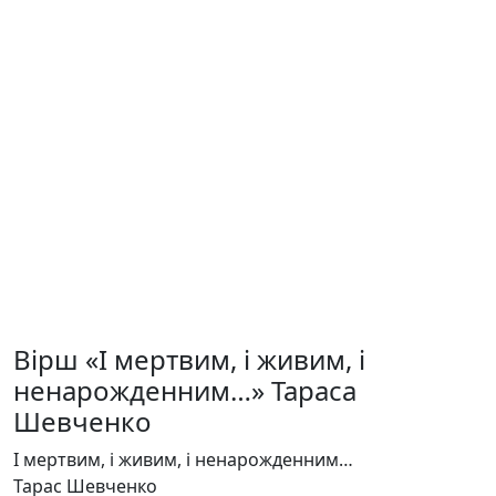
Вірш «І мертвим, і живим, і
ненарожденним…» Тараса
Шевченко
І мертвим, і живим, і ненарожденним…
Тарас Шевченко