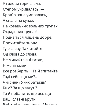
У голови гори слала,
Степом укривалась! —
Кров’ю вона умивалась,
А спала на купах,
На козацьких вольних трупах,
Окрадених трупах!
Подивіться лишень добре,
Прочитайте знову
Тую славу. Та читайте
Од слова до слова,
Не минайте ані титли,
Ніже тії коми —
Все розберіть… Та й спитайте
Тоді себе: що ми?..
Чиї сини? Яких батьків?
Ким? За що закуті?..
То й побачите, що ось що
Ваші славні Брути:
Раби, підніжки, грязь Москви,