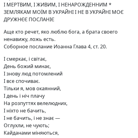
І МЕРТВИМ, І ЖИВИМ, І НЕНАРОЖДЕННИМ *
ЗЕМЛЯКАМ МОЇМ В УКРАЙНІ І НЕ В УКРАЙНІ МОЄ
ДРУЖНЄЄ ПОСЛАНІЄ
Аще кто речет, яко люблю бога, а брата своего
ненавижу, ложь есть.
Соборное послание Иоанна Глава 4, ст. 20.
І смеркає, і світає,
День божий минає,
І знову люд потомлений
І все спочиває.
Тільки я, мов окаянний,
І день і ніч плачу
На розпуттях велелюдних,
І ніхто не бачить,
І не бачить, і не знає —
Оглухли, не чують;
Кайданами міняються,