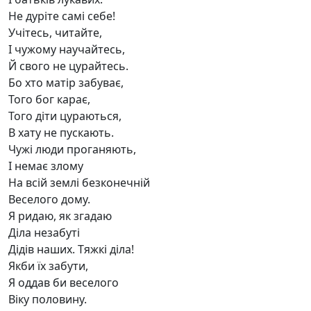
Не дуріте самі себе!
Учітесь, читайте,
І чужому научайтесь,
Й свого не цурайтесь.
Бо хто матір забуває,
Того бог карає,
Того діти цураються,
В хату не пускають.
Чужі люди проганяють,
І немає злому
На всій землі безконечній
Веселого дому.
Я ридаю, як згадаю
Діла незабуті
Дідів наших. Тяжкі діла!
Якби їх забути,
Я оддав би веселого
Віку половину.