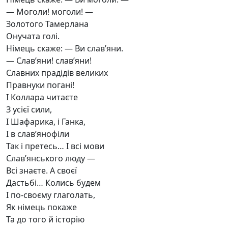
— Моголи! моголи! —
Золотого Тамерлана
Онучата голі.
Німець скаже: — Ви слав’яни.
— Слав’яни! слав’яни!
Славних прадідів великих
Правнуки погані!
І Коллара читаєте
З усієї сили,
І Шафарика, і Ганка,
І в слав’янофіли
Так і претесь… І всі мови
Слав’янського люду —
Всі знаєте. А своєї
Дастьбі… Колись будем
І по-своєму глаголать,
Як німець покаже
Та до того й історію