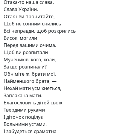
Отака-то наша слава,
Слава України.
Отак і ви прочитайте,
Щоб не сонним снились
Всі неправди, щоб розкрились
Високі могили
Перед вашими очима.
Щоб ви розпитали
Мучеників: кого, коли,
За що розпинали?
Обніміте ж, брати мої,
Найменшого брата, —
Нехай мати усміхнеться,
Заплакана мати.
Благословить дітей своїх
Твердими руками
І діточок поцілує
Вольними устами.
І забудеться срамотна