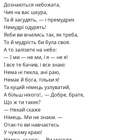
Дознаються небожата,
Чия на вас шкура,
Та й засудять, — і премудрих
Немудрі одурять!
Якби ви вчились так, як треба,
То й мудрість би була своя.
А то залізете на небо:
— І ми — не ми, і я — не я!
І все те бачив, і все знаю:
Нема ні пекла, ані раю,
Немає й бога, тільки я!
Та куций німець узлуватий,
А більш нікого!.. — Добре, брате,
Що ж ти такеє?
— Нехай скаже
Німець. Ми не знаєм. —
Отак-то ви навчаєтесь
У чужому краю!
Німець скаже: — Ви моголи. —