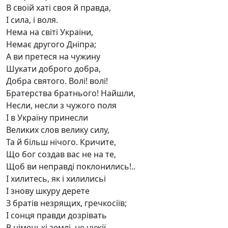
В своїй хаті своя й правда,
І сила, і воля.
Нема на світі України,
Немає другого Дніпра;
А ви претеся на чужину
Шукати доброго добра,
Добра святого. Волі! волі!
Братерства братнього! Найшли,
Несли, несли з чужого поля
І в Україну принесли
Великих слов велику силу,
Та й більш нічого. Кричите,
Що бог создав вас не на те,
Щоб ви неправді поклонились!..
І хилитесь, як і хилилисьі
І знову шкуру дерете
З братів незрящих, гречкосіїв;
І сонця правди дозрівать
В німецькі землі, не чужії,