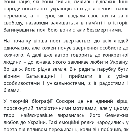
вони нація, які вони сильні, сміливі і відважні. Інші
народи поважають українців за їх досягнення і важкі
перемоги, а ті герої, які віддали своє життя за її
свободу, назавжди залишаться в пам’яті і в історії.
Загинувши на полі бою, вони стали безсмертними.
На початку вірша поет звертається до всіх людей
одночасно, але кожен почує звернення особисте до
кожного. А далі вже автор говорить до конкретної
людини – до юнака, якого закликає любити Україну,
бо це ж його рідна земля. Він радить парубку бути
вірним Батьківщині і приймати її з усіма
особливостями і унікальностями, з її радостями і
бідами.
У творчій біографії Сосюри це не єдиний вірш,
просякнутий патріотичними мотивами, але у цьому
творі найяскравіше виразилась його безмежна
любов до України. Такі емоційні рядки народились у
поета під впливом переживань, коли він побачив, як