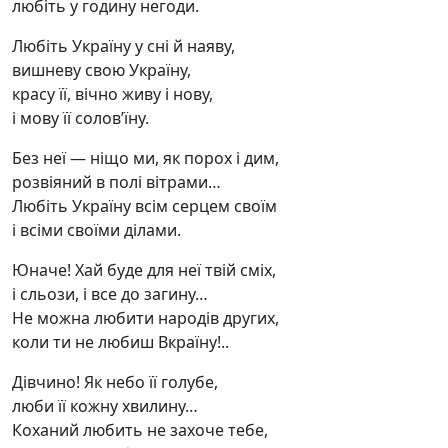
любіть у годину негоди.
Любіть Україну у сні й наяву,
вишневу свою Україну,
красу її, вічно живу і нову,
і мову її солов’їну.
Без неї — ніщо ми, як порох і дим,
розвіяний в полі вітрами…
Любіть Україну всім серцем своїм
і всіми своїми ділами.
Юначе! Хай буде для неї твій сміх,
і сльози, і все до загину…
Не можна любити народів других,
коли ти не любиш Вкраїну!..
Дівчино! Як небо її голубе,
люби її кожну хвилину…
Коханий любить не захоче тебе,