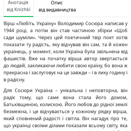
Анотація
Опис
від Knizhki
від видавництва
Вірш «Любіть Україну» Володимир Сосюра написав у
1944 році, а потім він став частиною збірки «Щоб
сади шуміли». Через цей поетичний твір поет хотів
показати ту радість, яку відчував він сам, та й кожен
українець, у момент, коли Україна була звільнена від
фашистів. Вже на початку вірша автор звертається
до людей, закликаючи любити свою країну, бо вона ж
прекрасна і заслуговує на це завжди – і в лиху годину і
в радісну.
Для Сосюри Україна – унікальна і неповторна, він
радіє тому, що саме вона стала його домом,
Батьківщиною, колискою. Його любов до рідної землі
безмежна, і це відчувається у кожному рядку вірша,
який сповнений радості і світла. Він нагадує про те,
що українці своїми ділами показали всьому світу, яка