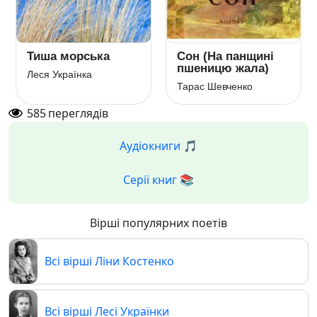
Сон (На панщині
Лист із полону
пшеницю жала)
Константи Ільдефонс Галчинський
Тарас Шевченко
585
переглядів
Аудіокниги 🎵
Серії книг 📚
Вірші популярних поетів
Всі вірші Ліни Костенко
Всі вірші Лесі Українки