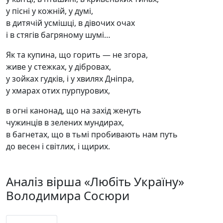
у пісні у кожній, у думі,
в дитячій усмішці, в дівочих очах
і в стягів багряному шумі…
Як та купина, що горить — не згора,
живе у стежках, у дібровах,
у зойках гудків, і у хвилях Дніпра,
у хмарах отих пурпурових,
в огні канонад, що на захід женуть
чужинців в зелених мундирах,
в багнетах, що в тьмі пробивають нам путь
до весен і світлих, і щирих.
Аналіз вірша «Любіть Україну»
Володимира Сосюри