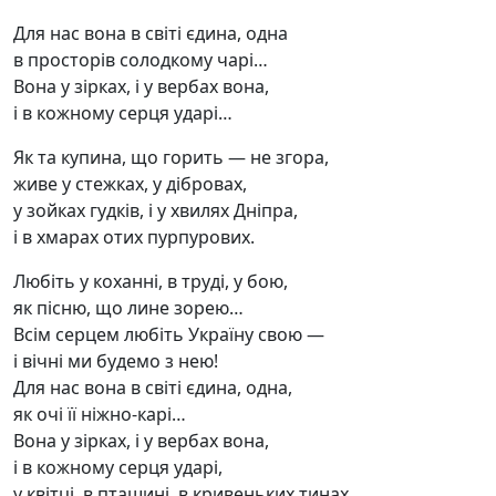
Для нас вона в світі єдина, одна
в просторів солодкому чарі…
Вона у зірках, і у вербах вона,
і в кожному серця ударі…
Як та купина, що горить — не згора,
живе у стежках, у дібровах,
у зойках гудків, і у хвилях Дніпра,
і в хмарах отих пурпурових.
Любіть у коханні, в труді, у бою,
як пісню, що лине зорею…
Всім серцем любіть Україну свою —
і вічні ми будемо з нею!
Для нас вона в світі єдина, одна,
як очі її ніжно-карі…
Вона у зірках, і у вербах вона,
і в кожному серця ударі,
у квітці, в пташині, в кривеньких тинах,