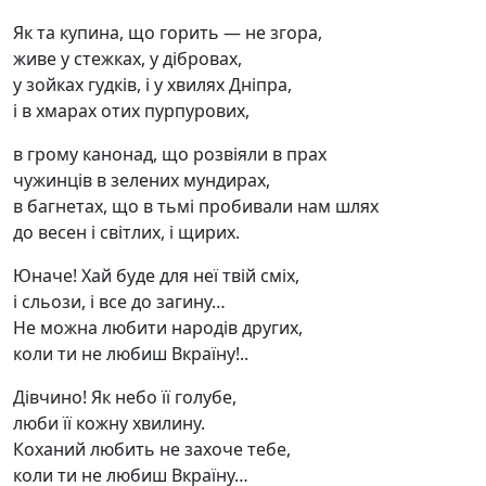
Як та купина, що горить — не згора,
живе у стежках, у дібровах,
у зойках гудків, і у хвилях Дніпра,
і в хмарах отих пурпурових,
в грому канонад, що розвіяли в прах
чужинців в зелених мундирах,
в багнетах, що в тьмі пробивали нам шлях
до весен і світлих, і щирих.
Юначе! Хай буде для неї твій сміх,
і сльози, і все до загину…
Не можна любити народів других,
коли ти не любиш Вкраїну!..
Дівчино! Як небо її голубе,
люби її кожну хвилину.
Коханий любить не захоче тебе,
коли ти не любиш Вкраїну…