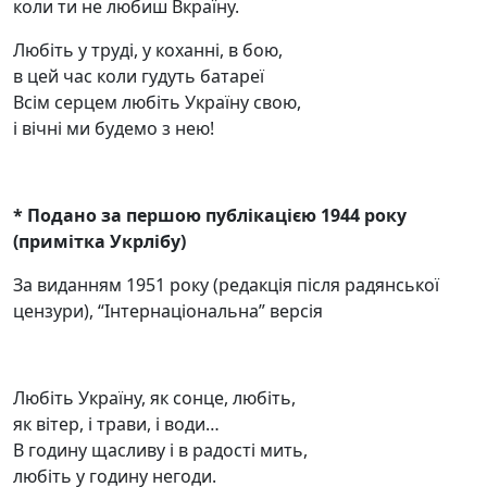
коли ти не любиш Вкраїну.
Любіть у труді, у коханні, в бою,
в цей час коли гудуть батареї
Всім серцем любіть Україну свою,
і вічні ми будемо з нею!
* Подано за першою публікацією 1944 року
(примітка Укрлібу)
За виданням 1951 року (редакція після радянської
цензури), “Інтернаціональна” версія
Любіть Україну, як сонце, любіть,
як вітер, і трави, і води…
В годину щасливу і в радості мить,
любіть у годину негоди.