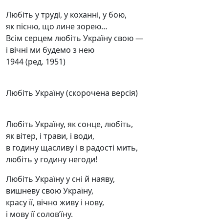
Любіть у труді, у коханні, у бою,
як пісню, що лине зорею…
Всім серцем любіть Україну свою —
і вічні ми будемо з нею
1944 (ред. 1951)
Любіть Україну (скорочена версія)
Любіть Україну, як сонце, любіть,
як вітер, і трави, і води,
в годину щасливу і в радості мить,
любіть у годину негоди!
Любіть Україну у сні й наяву,
вишневу свою Україну,
красу її, вічно живу і нову,
і мову її солов’їну.