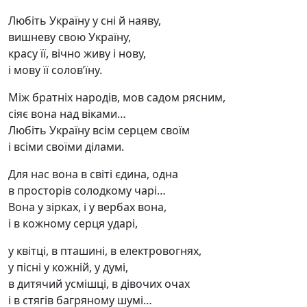
Любіть Україну у сні й наяву,
вишневу свою Україну,
красу її, вічно живу і нову,
і мову її солов’їну.
Між братніх народів, мов садом рясним,
сіяє вона над віками…
Любіть Україну всім серцем своїм
і всіми своїми ділами.
Для нас вона в світі єдина, одна
в просторів солодкому чарі…
Вона у зірках, і у вербах вона,
і в кожному серця ударі,
у квітці, в пташині, в електровогнях,
у пісні у кожній, у думі,
в дитячий усмішці, в дівочих очах
і в стягів багряному шумі…