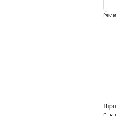
Рекла
Вір
О, пан