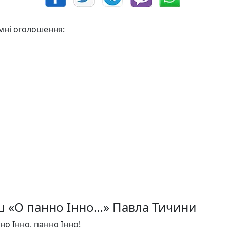
мні оголошення:
ш «О панно Інно…» Павла Тичини
но Інно, панно Інно!