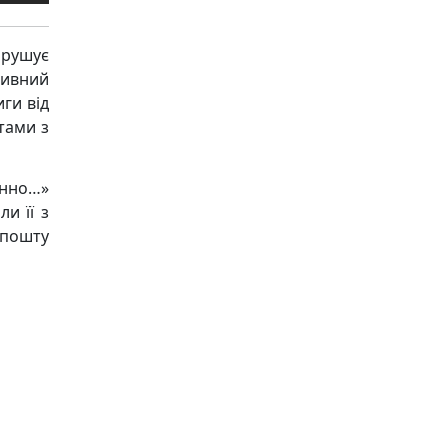
рушує
ивний
ги від
тами з
Інно…»
и її з
 пошту