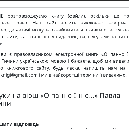
Е розповсюджуємо книгу (файли), оскільки це по
рське право. Наш сайт носить виключно інформат
тер, де читачі можуть ознайомитися цікавим описом кни
о сайту, з анотацією від видавництва, відгуками та цита
и.
ви є правовласником електронної книги «О панно 
 Тичини українською мовою і бажаєте, щоб ми видалил
о книжкового сайту, будь ласка, напишіть нам на
knigi@gmail.com і ми в найкоротші терміни її видалимо.
гуки на вірш «О панно Інно…» Павла
ини
шити відповідь