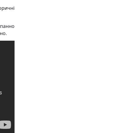
оричні
 панно
но.