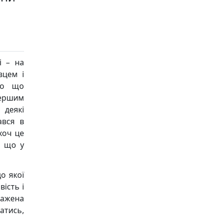
і – на
вцем і
то що
першим
 деякі
ався в
 хоч це
, що у
о якої
вість і
ражена
натись,