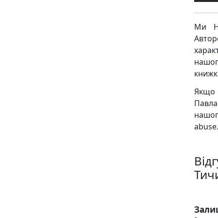
Ми Н
Авто
харак
нашог
книжк
Якщо 
Павла
нашог
abuse.
Від
Тич
Зали