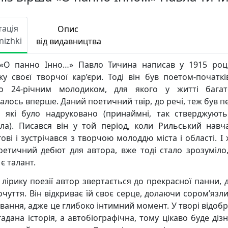
тація
Опис
nizhki
від видавництва
«О панно Інно…» Павло Тичина написав у 1915 роц
ку своєї творчої кар’єри. Тоді він був поетом-початкі
то 24-річним молодиком, для якого у житті бага
валось вперше. Даний поетичний твір, до речі, теж був 
, які було надруковано (принаймні, так стверджують
ла). Писався він у той період, коли Рильський навч
ові і зустрічався з творчою молоддю міста і області. І
оетичний дебют для автора, вже тоді стало зрозуміло
є талант.
 лірику поезії автор звертається до прекрасної панни, д
чуття. Він відкриває їй своє серце, долаючи сором’язли
вання, адже це глибоко інтимний момент. У творі відоб
адана історія, а автобіографічна, тому цікаво буде діз