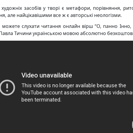
 художніх засобів у творі є метафори, порівняння, рит
ня, але найцікавішими все ж є авторські неологізми.
и можете слухати читання онлайн вірш “О, панно Інно,
 Павла Тичини українською мовою абсолютно безкоштов