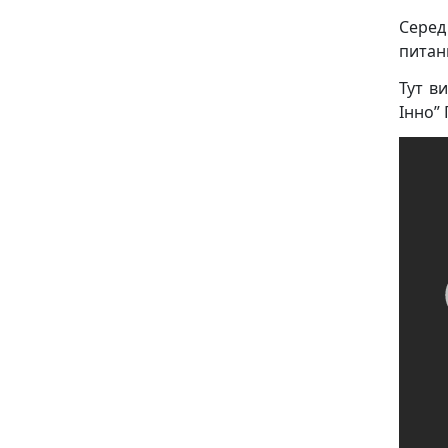
Серед
питан
Тут в
Інно”