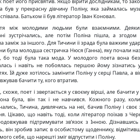
ж поет його присвятив. Якщо вірити дослідникам, то зак
а був у прекрасну дівчину Поліну, яка займалась муз
співала. Батьком її був літератор Іван Коновал.
ття між молодими людьми були взаємними. Деяки
ані зустрічались, але потім Поліна пішла, а згодом 
а заміж за іншого. Для Тичини її зрада була важким удар
іни була молодша сестричка Нюся (Ганна), яку почали на
, бо тоді була така мода. У молодого поета вона бе
алась і навіть не побоялась першою йому зізнатись у
ях. Їй дуже хотілось замінити Поліну у серці Павла, а ві
вжував бачити ту, кого втратив.
, схоже, поет і звертається у своєму вірші, але бачити у 
она була, він так і не навчився. Кожного разу, кол
ічались, Тичина, дивлячись на неї, бачив Поліну і своє 
я. Цікаво, що навіть тоді, коли літератор поїхав з Чер
родовжував підтримувати зв’язок з Інною. Дізнавшись 
ь, він зробив запис в особистому щоденнику, відмітивш
мого себе, що нарешті зміг відпустити і Поліну.