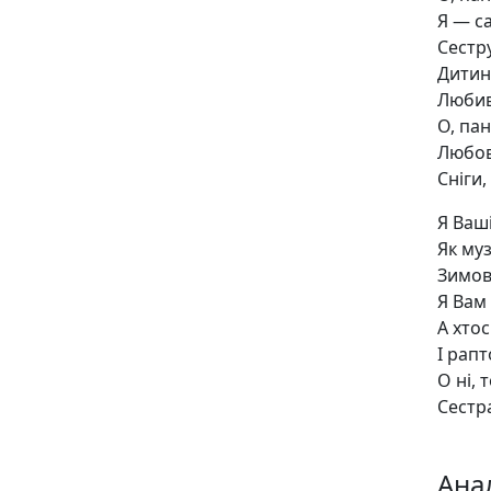
Я — са
Сестр
Дитин
Любив
О, пан
Любові
Сніги,
Я Ваші
Як муз
Зимов
Я Вам
А хтос
І рап
О ні, 
Сестр
Ана