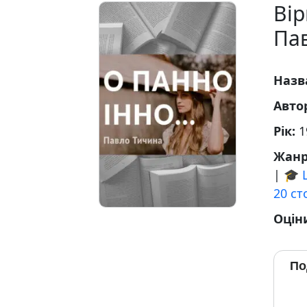
Ві
Па
Назв
Авто
Рік:
1
Жан
|
🎓 
20 ст
Оцін
По