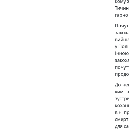
кому 
Тичин
гарно 
Почу
закох
вийшл
у Пол
Інною
закох
почутт
продо
До неї
ким в
зустр
коханн
він п
смерт
для са