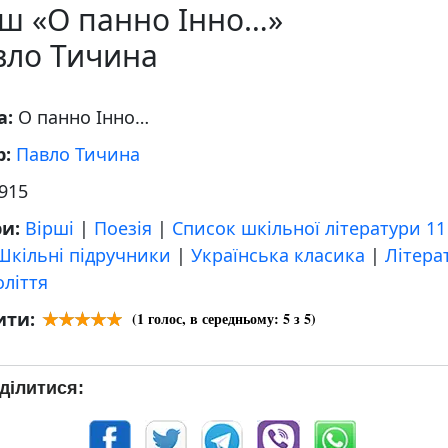
рш «О панно Інно…»
вло Тичина
а:
О панно Інно…
р:
Павло Тичина
915
ри:
Вірші
|
Поезія
|
Список шкільної літератури 11
Шкільні підручники
|
Українська класика
|
Літера
оліття
ити:
(
1
голос, в середньому:
5
з 5)
ділитися: