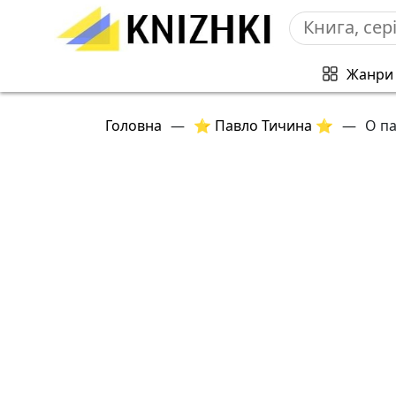
Жанри
Головна
—
⭐ Павло Тичина ⭐
—
О п