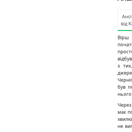
Ано
від K
Вірш 
почат
прос
відбу
з тих
джере
Черніг
був п
нього 
Через
має по
хвилю
не виг