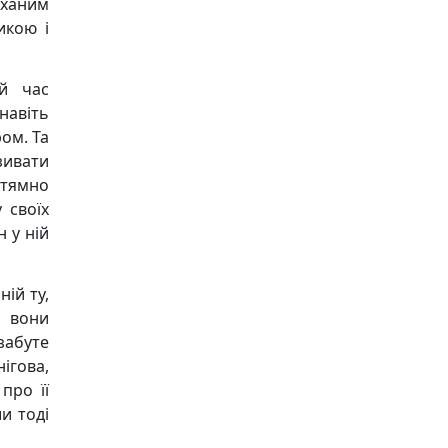
оханим
икою і
й час
навіть
ом. Та
зивати
зтямно
 своїх
н у ній
ній ту,
и вони
забуте
нігова,
про її
и тоді