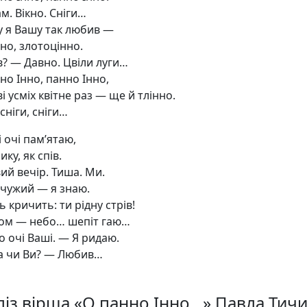
м. Вікно. Сніги…
у я Вашу так любив —
но, злотоцінно.
? — Давно. Цвіли луги…
но Інно, панно Інно,
 усміх квітне раз — ще й тлінно.
 сніги, сніги…
 очі пам’ятаю,
ику, як спів.
ий вечір. Тиша. Ми.
 чужий — я знаю.
ь кричить: ти рідну стрів!
том — небо… шепіт гаю…
то очі Ваші. — Я ридаю.
а чи Ви? — Любив…
ліз вірша «О панно Інно…» Павла Тич