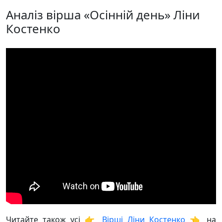
Аналіз вірша «Осінній день» Ліни
Костенко
Читайте також усі 👉
Вірші Ліни Костенко
👈 на