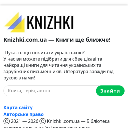
Knizhki.com.ua — Книги ще ближче!
Шукаєте що почитати українською?
У нас ви можете підібрати для сбее цікаві та
найкращі книги для читання українських та
зарубіжних письменників. Література завжди під
рукою з нами!
Знайти
Карта сайту
Авторське право
Ⓒ 2021 — 2026 Ⓒ Knizhki.com.ua — Бібліотека
електронних книг. Усі права захищено