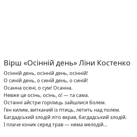
Вірш «Осінній день» Ліни Костенко
Осінній день, осінній день, осінній!
О синій день, о синій день, о синій!
Осанна осені, о сум! Осанна.
Невже це осінь, осінь, о! — та сама.
Останні айстри горілиць зайшлися болем.
Ген килим, витканий із птиць, летить над полем.
Багдадський злодій літо вкрав, багдадський злодій.
І плаче коник серед трав — нема мелодій…