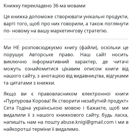
Книжку перекладено 36-ма мовами
Ця книжка допоможе створювати унікальні продукти,
варті того, щоб про них говорили, а також поглянути
по- новому на вашу маркетингову стратегію.
Ми НЕ розповсюджуємо книгу (файли), оскільки це
порушує Авторське право. Наш сайт носить
виключно інформативний характер, де читачі
можуть ознайомитися цікавим описом книги від
нашого сайту, з анотацією від видавництва, відгуками
та цитатами з книжки.
Якщо ви є правовласником електронної книги
«Пурпурова Корова! Як створити незабутній продукт»
Сета Годіна українською мовою і бажаєте, щоб ми
видалили її з нашого книжкового сайту, будь ласка,
напишіть нам на пошту abuse.knigi@gmail.com і ми в
найкоротші терміни її видалимо.