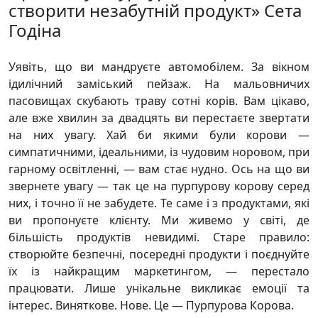
створити незабутній продукт» Сета
Годіна
Уявіть, що ви мандруєте автомобілем. За вікном
ідилічний заміський пейзаж. На мальовничих
пасовищах скубають траву сотні корів. Вам цікаво,
але вже хвилин за двадцять ви перестаєте звертати
на них увагу. Хай би якими були корови —
симпатичними, ідеальними, із чудовим норовом, при
гарному освітленні, — вам стає нудно. Ось на що ви
звернете увагу — так це на пурпурову корову серед
них, і точно її не забудете. Те саме і з продуктами, які
ви пропонуєте клієнту. Ми живемо у світі, де
більшість продуктів невидимі. Старе правило:
створюйте безпечні, посередні продукти і поєднуйте
їх із найкращим маркетингом, — перестало
працювати. Лише унікальне викликає емоції та
інтерес. Виняткове. Нове. Це — Пурпурова Корова.