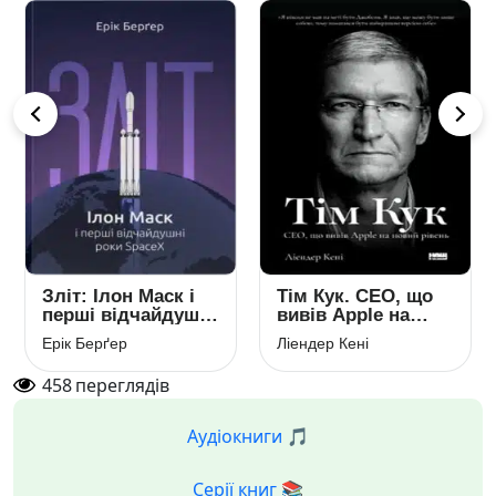
Зліт: Ілон Маск і
Тім Кук. СЕО, що
перші відчайдушні
вивів Apple на
роки SpaceX
новий рівень
Ерік Берґер
Ліендер Кені
458
переглядів
Аудіокниги 🎵
Серії книг 📚