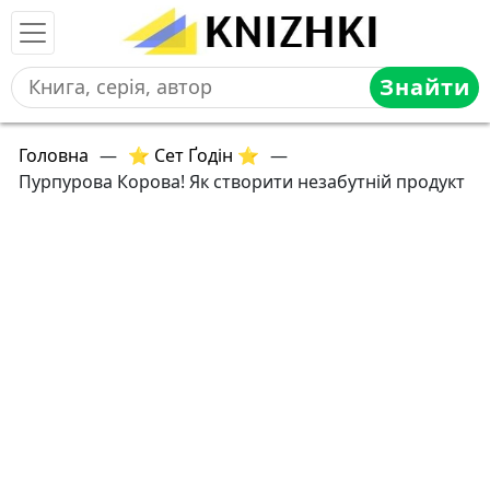
Знайти
Головна
—
⭐ Сет Ґодін ⭐
—
Пурпурова Корова! Як створити незабутній продукт