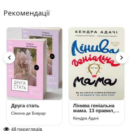
Рекомендації
Друга стать
Лінива геніальна
мама. 13 правил,
Сімона де Бовуар
як визначати
Кендра Адачі
головне і забивати
на неважливе
48
переглядів