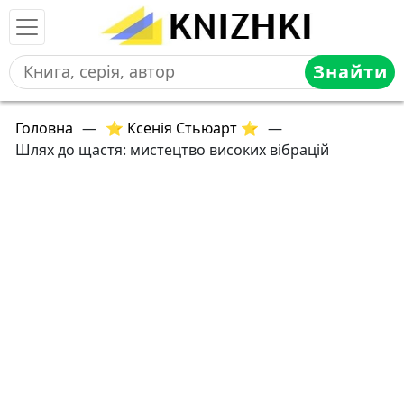
Знайти
Головна
—
⭐ Ксенія Стьюарт ⭐
—
Шлях до щастя: мистецтво високих вібрацій