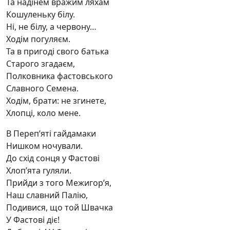
Та надінем вражим ляхам
Кошуленьку білу.
Ні, не білу, а червону…
Ходім погуляєм.
Та в пригоді свого батька
Старого згадаєм,
Полковника фастовського
Славного Семена.
Ходім, брати: не згинете,
Хлопці, коло мене.
В Переп’яті гайдамаки
Нишком ночували.
До схід сонця у Фастові
Хлоп’ята гуляли.
Прийди з того Межигор’я,
Наш славний Палію,
Подивися, що той Швачка
У Фастові діє!