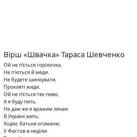
Вірш «Швачка» Тараса Шевченко
Ой не п’ється горілочка,
Не п’ються й меди.
Не будете шинкувати,
Прокляті жиди.
Ой не п’ється теє пиво,
А я буду пить.
Не дам же я вражим ляхам
В Україні жить.
Ходім, батьки-отамани,
У Фастов в неділю