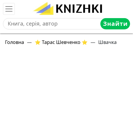
Знайти
Головна
—
⭐ Тарас Шевченко ⭐
—
Швачка