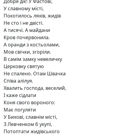
Добре діє! У Фастові,
У славному місті,
Покотилось ляхів, жидів
Не сто і не двісті.
А тисячі. А майдани
Кров почервонила.
А оранди з костьолами,
Мов свічки, згоріли.
В самім замку невеличку
Церковку святую
Не спалено. Отам Швачка
Співа алілуя.
Хвалить господа, веселий,
І каже сідлати
Коня свого вороного:
Має погуляти
У Бихові, славнім місті,
З Левченком б укупі,
Потоптати жидівського