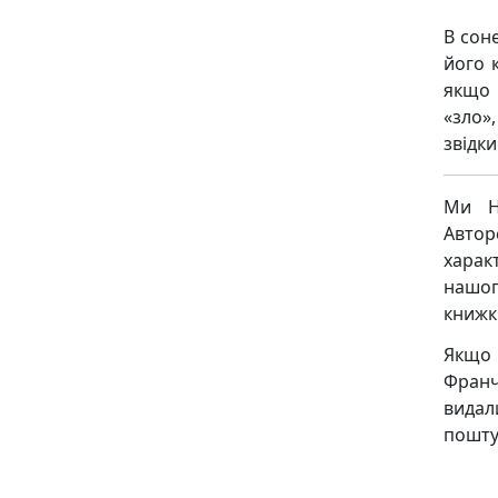
В сон
його 
якщо 
«зло»
звідки
Ми Н
Авто
харак
нашог
книжк
Якщо
Фран
видал
пошту