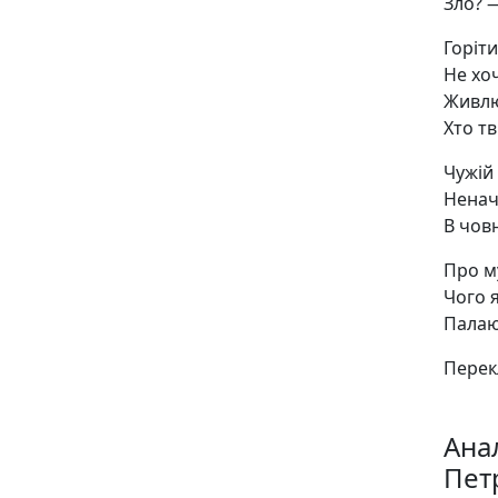
Зло? —
Горіти
Не хоч
Живлю
Хто т
Чужій 
Ненач
В чов
Про м
Чого 
Палаю 
Перек
Ана
Пет