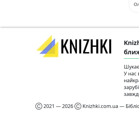
Kniz
бли
Шукає
У нас 
найкр
заруб
завжд
Ⓒ 2021 — 2026 Ⓒ Knizhki.com.ua — Бібліо