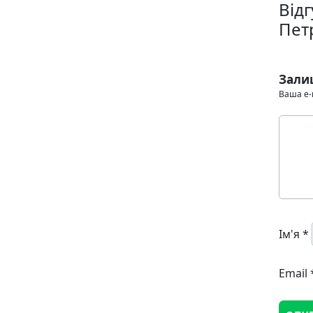
Від
Пет
Зали
Ваша e-
Ім'я
*
Email