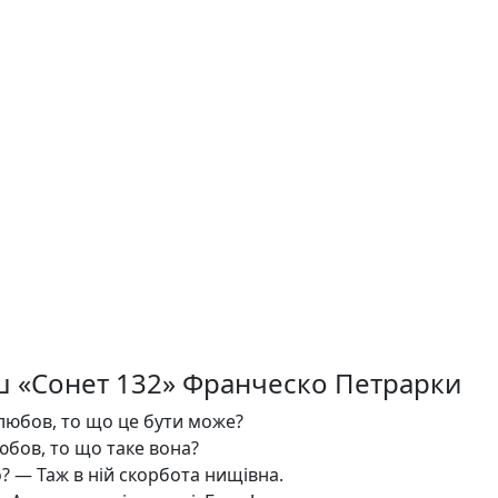
ш «Сонет 132» Франческо Петрарки
 любов, то що це бути може?
юбов, то що таке вона?
? — Таж в ній скорбота нищівна.