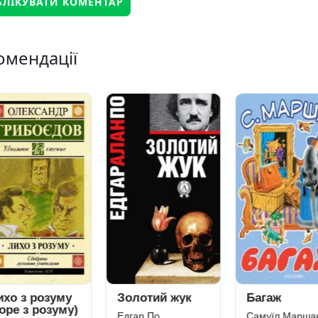
омендації
хо з розуму
Золотий жук
Багаж
оре з розуму)
Едгар По
Самуїл Маршак