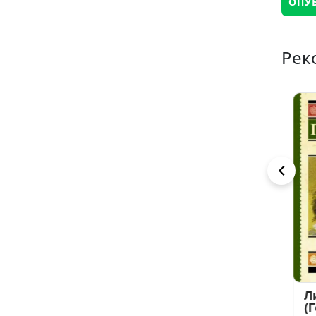
Рек
Багаж
Міо, мій Міо
Ли
(Г
Самуїл Маршак
Астрід Ліндгрен