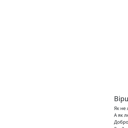
Вір
Як не
А як л
Добро