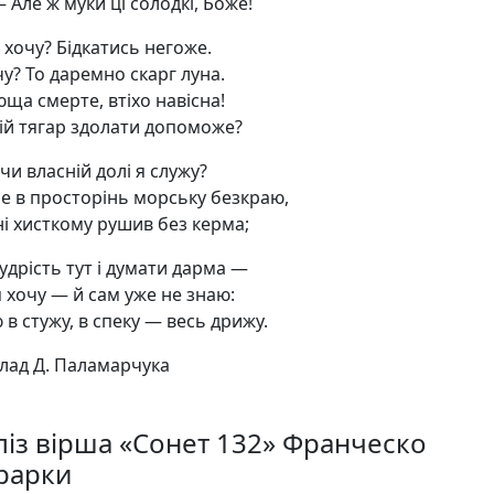
 Але ж муки ці солодкі, Боже!
 хочу? Бідкатись негоже.
у? То даремно скарг луна.
ща смерте, втіхо навісна!
вій тягар здолати допоможе?
чи власній долі я служу?
е в просторінь морську безкраю,
ні хисткому рушив без керма;
удрість тут і думати дарма —
я хочу — й сам уже не знаю:
в стужу, в спеку — весь дрижу.
лад Д. Паламарчука
ліз вірша «Сонет 132» Франческо
рарки