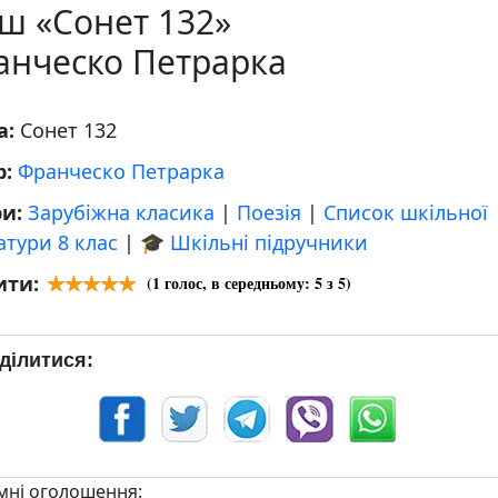
ш «Сонет 132»
анческо Петрарка
а:
Сонет 132
р:
Франческо Петрарка
ри:
Зарубіжна класика
|
Поезія
|
Список шкільної
атури 8 клас
|
🎓 Шкільні підручники
ити:
(
1
голос, в середньому:
5
з 5)
ділитися:
мні оголошення: