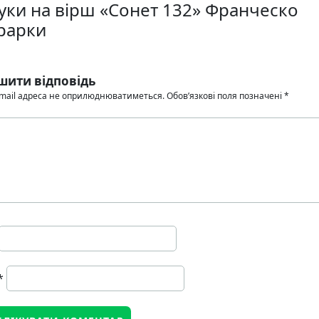
гуки на вірш «Сонет 132» Франческо
рарки
шити відповідь
mail адреса не оприлюднюватиметься.
Обов’язкові поля позначені
*
*