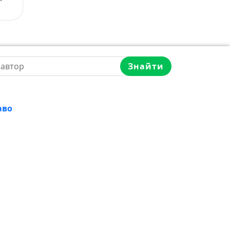
Олександр Грибоєдов
Знайти
аво