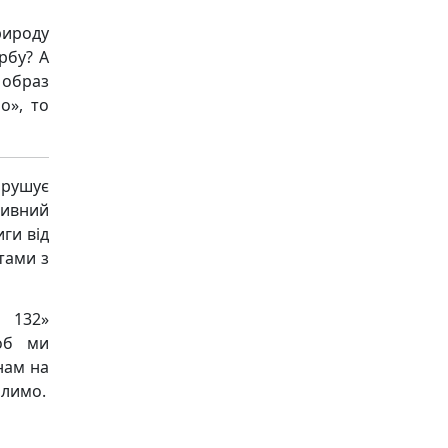
рироду
рбу? А
 образ
о», то
рушує
ивний
ги від
тами з
 132»
об ми
нам на
алимо.