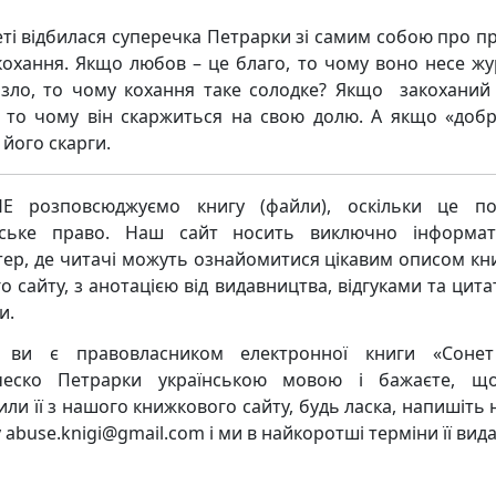
еті відбилася суперечка Петрарки зі самим собою про п
кохання. Якщо любов – це благо, то чому воно несе жу
зло, то чому кохання таке солодке? Якщо закоханий
, то чому він скаржиться на свою долю. А якщо «добр
 його скарги.
Е розповсюджуємо книгу (файли), оскільки це по
рське право. Наш сайт носить виключно інформат
тер, де читачі можуть ознайомитися цікавим описом кни
о сайту, з анотацією від видавництва, відгуками та цита
и.
 ви є правовласником електронної книги «Сонет
ческо Петрарки українською мовою і бажаєте, щ
или її з нашого книжкового сайту, будь ласка, напишіть 
 abuse.knigi@gmail.com і ми в найкоротші терміни її вид