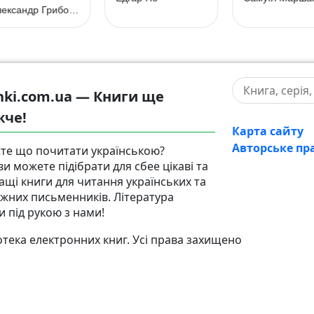
Олександр Грибоєдов
hki.com.ua — Книги ще
жче!
Карта сайту
Авторське пр
те що почитати українською?
ви можете підібрати для сбее цікаві та
ащі книги для читання українських та
іжних письменників. Література
и під рукою з нами!
тека електронних книг. Усі права захищено