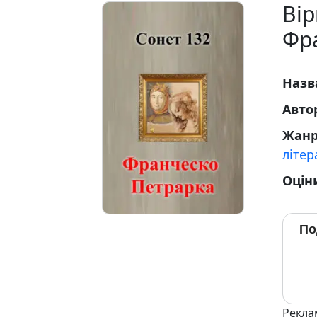
Вір
Фр
Назв
Авто
Жан
літер
Оцін
По
Рекла