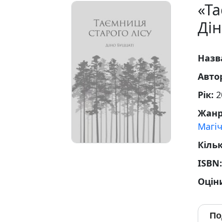
«Та
Дін
Назв
Авто
Рік:
2
Жан
Магі
Кільк
ISBN
Оцін
По