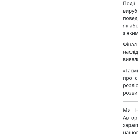
Події
вирубк
поведі
як абс
з яки
Фінал
наслі
виявл
«Таєм
про с
реалі
розви
Ми Н
Авто
харак
нашог