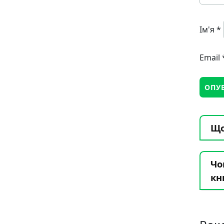
Ім'я
*
Email
Що
Чо
кн