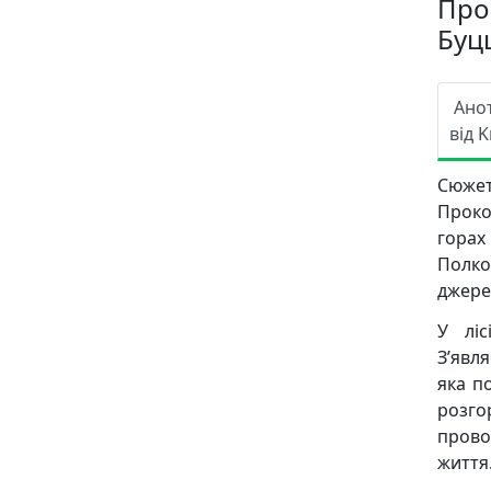
Про
Буц
Ано
від K
Сюже
Проко
гора
Полко
джере
У ліс
З’явля
яка п
розго
провод
життя