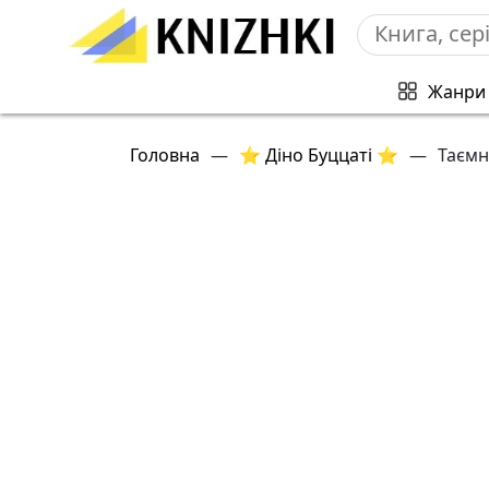
Жанри
Головна
—
⭐ Діно Буццаті ⭐
—
Таємн