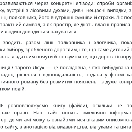
 розвиваються через конкретні епізоди: спроби органі
у, зустрічі з лісовими духами, дивні нещасні випадки, 
нці полковника, його внутрішні сумніви й страхи. Ліс по
трактний символ, а як простір, де діють власні правила 
ми людині доводиться рахуватися.
 зводить разом лінії полковника і хлопчика, пок
дки вибору, зробленого дорослим, і те, що саме дитячий 
яється здатним почути й зрозуміти те, що дорослі ігнору
ниця Старого Лісу» — це послідовна, чітко вибудувана і
падок, рішення і відповідальність, подана у формі ка
стичного роману без розмитих пояснень і з дуже конк
тком подій.
Е розповсюджуємо книгу (файли), оскільки це по
рське право. Наш сайт носить виключно інформат
тер, де читачі можуть ознайомитися цікавим описом кни
о сайту, з анотацією від видавництва, відгуками та цита