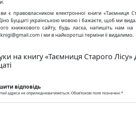
и.
ви є правовласником електронної книги «Таємниця С
 Діно Буццаті українською мовою і бажаєте, щоб ми видал
ого книжкового сайту, будь ласка, напишіть нам на
knigi@gmail.com і ми в найкоротші терміни її видалимо.
уки на книгу «Таємниця Старого Лісу» 
цаті
шити відповідь
mail адреса не оприлюднюватиметься.
Обов’язкові поля позначені
*