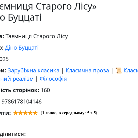
ємниця Старого Лісу»
о Буццаті
а:
Таємниця Старого Лісу
р:
Діно Буццаті
025
ри:
Зарубіжна класика
|
Класична проза
|
📜 Клас
чний реалізм
|
Філософія
ість сторінок:
160
:
9786178104146
ити:
(
1
голос, в середньому:
5
з 5)
ділитися: