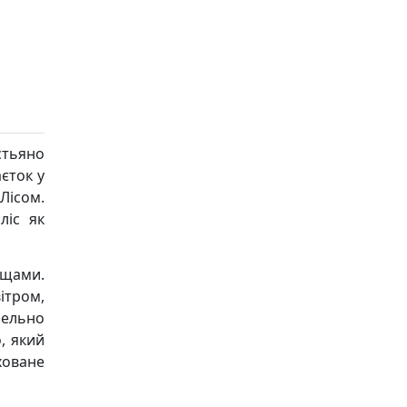
тьяно
єток у
ісом.
ліс як
ищами.
вітром,
лельно
, який
иховане