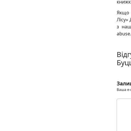
книжк
Якщо 
Лісу»
з наш
abuse.
Відг
Буц
Зали
Ваша e-