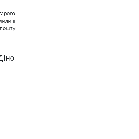
тарого
или її
 пошту
Діно