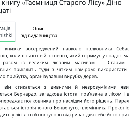
 книгу «Таємниця Старого Лісу» Діно
цаті
тація
Опис
nizhki
від видавництва
т книжки зосереджений навколо полковника Себас
піо, колишнього військового, який отримує у спадок ма
х разом із великим лісовим масивом — Старим Л
вник приїздить туди з чітким наміром: використати 
ло прибутку, організувавши вирубку дерев.
і він стикається з дивними й незрозумілими яв
ється Бернардо, загадкова істота, пов’язана з лісом і 
опереджає полковника про наслідки його рішень. Пара
ртається історія юного Бенвенуто, племінника Прокопіо
ить у лісі літо й поступово відкриває для себе його пр
.