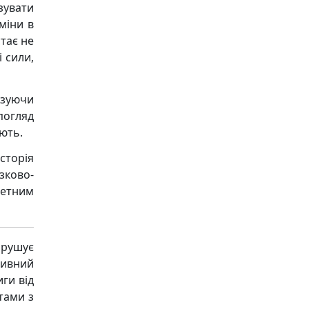
зувати
зміни в
стає не
і сили,
азуючи
погляд
ють.
сторія
зково-
ретним
рушує
ивний
ги від
тами з