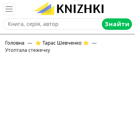
Знайти
Головна
—
⭐ Тарас Шевченко ⭐
—
Утоптала стежечку