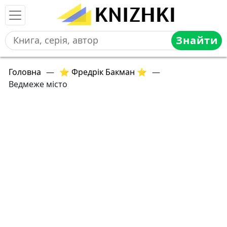
Знайти
Головна
—
⭐ Фредрік Бакман ⭐
—
Ведмеже місто