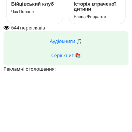
Бійцівський клуб
Історія втраченої
дитини
Чак Поланік
Елена Ферранте
644
переглядів
Аудіокниги 🎵
Серії книг 📚
Рекламні оголошення: