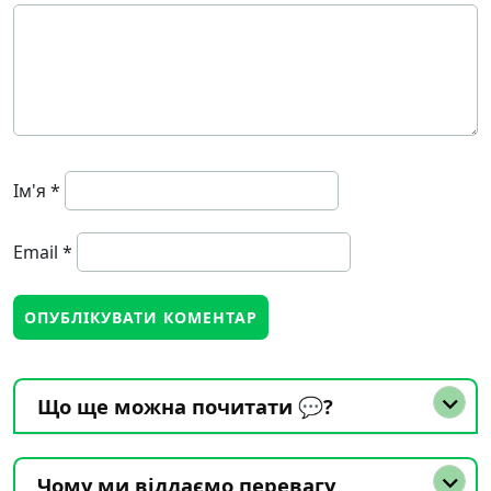
Ім'я
*
Email
*
Що ще можна почитати 💬?
Чому ми віддаємо перевагу