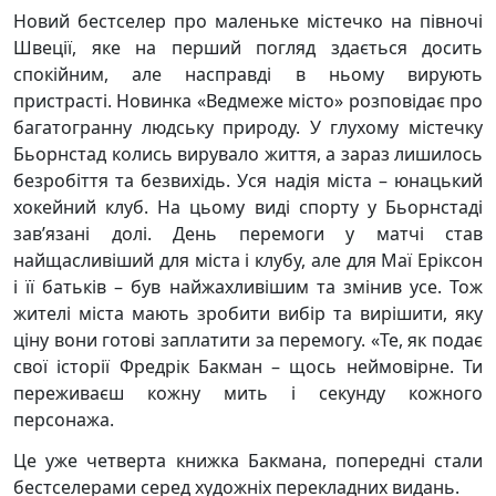
Новий бестселер про маленьке містечко на півночі
Швеції, яке на перший погляд здається досить
спокійним, але насправді в ньому вирують
пристрасті. Новинка «Ведмеже місто» розповідає про
багатогранну людську природу. У глухому містечку
Бьорнстад колись вирувало життя, а зараз лишилось
безробіття та безвихідь. Уся надія міста – юнацький
хокейний клуб. На цьому виді спорту у Бьорнстаді
зав’язані долі. День перемоги у матчі став
найщасливіший для міста і клубу, але для Маї Еріксон
і її батьків – був найжахливішим та змінив усе. Тож
жителі міста мають зробити вибір та вирішити, яку
ціну вони готові заплатити за перемогу. «Те, як подає
свої історії Фредрік Бакман – щось неймовірне. Ти
переживаєш кожну мить і секунду кожного
персонажа.
Це уже четверта книжка Бакмана, попередні стали
бестселерами серед художніх перекладних видань.