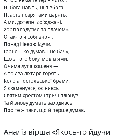
А то… нема тепер нічого…
Ні бога навіть, ні півбога.
Псарі з псарятами царять,
А ми, дотепні доїжджачі,
Хортів годуємо та плачем».
Отак-то я собі вночі,
Понад Невою ідучи,
Гарненько думав. І не бачу,
Що з того боку, мов із ями,
Очима лупа кошеня —
А то два ліхтаря горять
Коло апостольської брами.
Я схаменувся, осінивсь
Святим хрестом і тричі плюнув
Та й знову думать заходивсь
Про те ж таки, що й перше думав.
Аналіз вірша «Якось-то йдучи