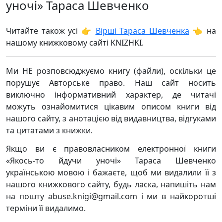
уночі» Тараса Шевченко
Читайте також усі 👉
Вірші Тараса Шевченка
👈 на
нашому книжковому сайті KNIZHKI.
Ми НЕ розповсюджуємо книгу (файли), оскільки це
порушує Авторське право. Наш сайт носить
виключно інформативний характер, де читачі
можуть ознайомитися цікавим описом книги від
нашого сайту, з анотацією від видавництва, відгуками
та цитатами з книжки.
Якщо ви є правовласником електронної книги
«Якось-то йдучи уночі» Тараса Шевченко
українською мовою і бажаєте, щоб ми видалили її з
нашого книжкового сайту, будь ласка, напишіть нам
на пошту abuse.knigi@gmail.com і ми в найкоротші
терміни її видалимо.