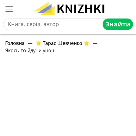
Знайти
Головна
—
⭐ Тарас Шевченко ⭐
—
Якось-то йдучи уночі