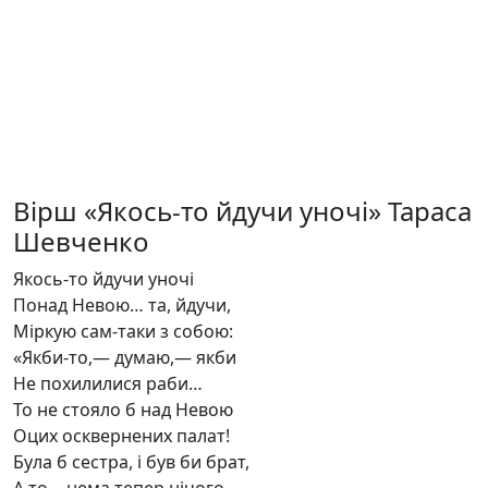
Вірш «Якось-то йдучи уночі» Тараса
Шевченко
Якось-то йдучи уночі
Понад Невою… та, йдучи,
Міркую сам-таки з собою:
«Якби-то,— думаю,— якби
Не похилилися раби…
То не стояло б над Невою
Оцих осквернених палат!
Була б сестра, і був би брат,