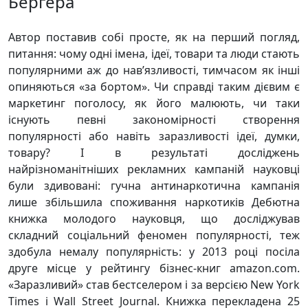
Берґера
Автор поставив собі просте, як на перший погляд,
питання: чому одні імена, ідеї, товари та люди стають
популярними аж до нав’язливості, тимчасом як інші
опиняються «за бортом». Чи справді таким дієвим є
маркетинг поголосу, як його малюють, чи таки
існують певні закономірності створення
популярності або навіть заразливості ідеї, думки,
товару? І в результаті досліджень
найрізноманітніших рекламних кампаній науковці
були здивовані: гучна антинаркотична кампанія
лише збільшила споживання наркотиків Дебютна
книжка молодого науковця, що досліджував
складний соціальний феномен популярності, теж
здобула немалу популярність: у 2013 році посіла
друге місце у рейтингу бізнес-книг amazon.com.
«Заразливий» став бестселером і за версією New York
Times і Wall Street Journal. Книжка перекладена 25