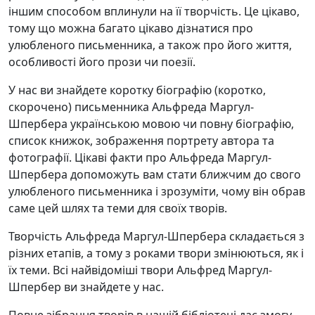
іншим способом вплинули на її творчість. Це цікаво,
тому що можна багато цікаво дізнатися про
улюбленого письменника, а також про його життя,
особливості його прози чи поезії.
У нас ви знайдете коротку біографію (коротко,
скорочено) письменника Альфреда Маргул-
Шпербера українською мовою чи повну біографію,
список книжок, зображення портрету автора та
фотографії. Цікаві факти про Альфреда Маргул-
Шпербера допоможуть вам стати ближчим до свого
улюбленого письменника і зрозуміти, чому він обрав
саме цей шлях та теми для своїх творів.
Творчість Альфреда Маргул-Шпербера складається з
різних етапів, а тому з роками твори змінюються, як і
їх теми. Всі найвідоміші твори Альфред Маргул-
Шпербер ви знайдете у нас.
Повне зібрання творів в нашій бібліотеці дає змогу