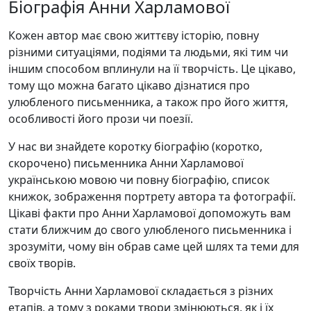
Біографія Анни Харламової
Кожен автор має свою життєву історію, повну
різними ситуаціями, подіями та людьми, які тим чи
іншим способом вплинули на її творчість. Це цікаво,
тому що можна багато цікаво дізнатися про
улюбленого письменника, а також про його життя,
особливості його прози чи поезії.
У нас ви знайдете коротку біографію (коротко,
скорочено) письменника Анни Харламової
українською мовою чи повну біографію, список
книжок, зображення портрету автора та фотографії.
Цікаві факти про Анни Харламової допоможуть вам
стати ближчим до свого улюбленого письменника і
зрозуміти, чому він обрав саме цей шлях та теми для
своїх творів.
Творчість Анни Харламової складається з різних
етапів, а тому з роками твори змінюються, як і їх