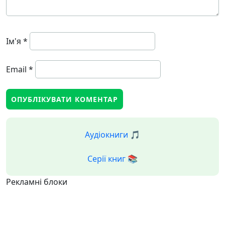
Ім'я
*
Email
*
Аудіокниги 🎵
Серії книг 📚
Рекламні блоки