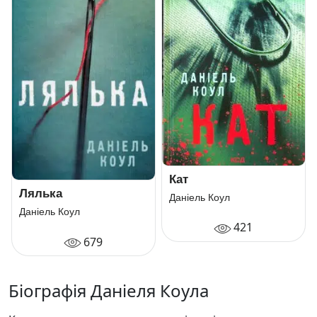
Кат
Лялька
Даніель Коул
Даніель Коул
421
679
Біографія Даніеля Коула