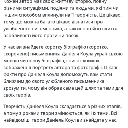
Кожен автор має свою життєву історію, повну
різними ситуаціями, подіями та людьми, які тим чи
іншим способом вплинули на її творчість. Це цікаво,
тому що можна багато цікаво дізнатися про
улюбленого письменника, а також про його життя,
особливості його прози чи поезії.
У нас ви знайдете коротку біографію (коротко,
скорочено) письменника Даніеля Коула українською
мовою чи повну біографію, список книжок,
зображення портрету автора та фотографії. Цікаві
факти про Даніеля Коула допоможуть вам стати
ближчим до свого улюбленого письменника і
зрозуміти, чому він обрав саме цей шлях та теми для
своїх творів.
Творчість Даніеля Коула складається з різних етапів,
а тому з роками твори змінюються, як і їх теми. Всі
найвідоміші твори Даніель Коул ви знайдете у нас.