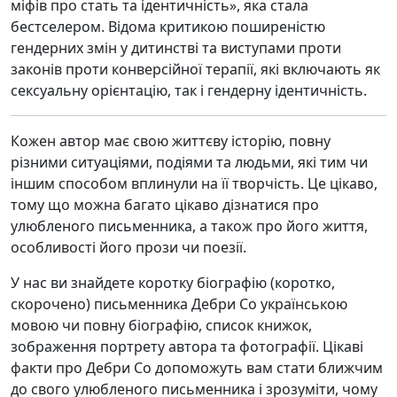
міфів про стать та ідентичність», яка стала
бестселером. Відома критикою поширеністю
гендерних змін у дитинстві та виступами проти
законів проти конверсійної терапії, які включають як
сексуальну орієнтацію, так і гендерну ідентичність.
Кожен автор має свою життєву історію, повну
різними ситуаціями, подіями та людьми, які тим чи
іншим способом вплинули на її творчість. Це цікаво,
тому що можна багато цікаво дізнатися про
улюбленого письменника, а також про його життя,
особливості його прози чи поезії.
У нас ви знайдете коротку біографію (коротко,
скорочено) письменника Дебри Со українською
мовою чи повну біографію, список книжок,
зображення портрету автора та фотографії. Цікаві
факти про Дебри Со допоможуть вам стати ближчим
до свого улюбленого письменника і зрозуміти, чому