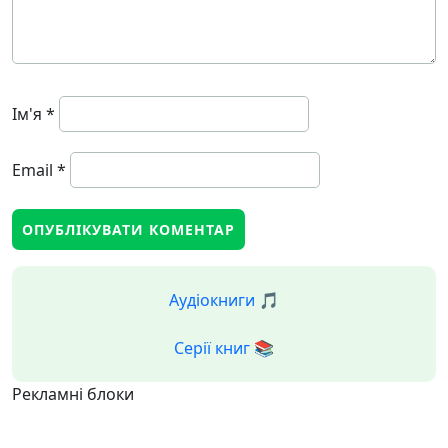
Ім'я
*
Email
*
Аудіокниги 🎵
Серії книг 📚
Рекламні блоки