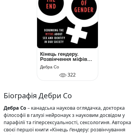
Кінець гендеру.
Розвінчення міфів
про стать та
Дебра Со
ідентичність
322
Біографія Дебри Со
Дебра Со
– канадська наукова оглядачка, докторка
філософії в галузі нейронаук з науковим досвідом у
парафілії та гіперсексуальності, сексологиня. Авторка
своєї першої книги «Кінець ґендеру: розвінчування