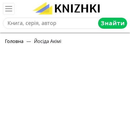
Знайти
Головна
—
Йосіда Акімі