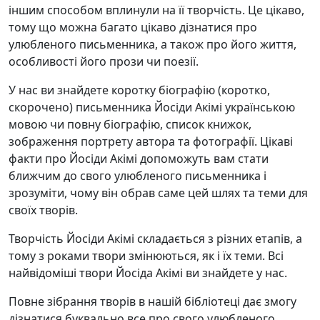
іншим способом вплинули на її творчість. Це цікаво,
тому що можна багато цікаво дізнатися про
улюбленого письменника, а також про його життя,
особливості його прози чи поезії.
У нас ви знайдете коротку біографію (коротко,
скорочено) письменника Йосіди Акімі українською
мовою чи повну біографію, список книжок,
зображення портрету автора та фотографії. Цікаві
факти про Йосіди Акімі допоможуть вам стати
ближчим до свого улюбленого письменника і
зрозуміти, чому він обрав саме цей шлях та теми для
своїх творів.
Творчість Йосіди Акімі складається з різних етапів, а
тому з роками твори змінюються, як і їх теми. Всі
найвідоміші твори Йосіда Акімі ви знайдете у нас.
Повне зібрання творів в нашій бібліотеці дає змогу
дізнатися буквально все про свого улюбленого