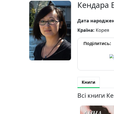
Кендара 
Дата народже
Країна:
Корея
Поділитись:
Книги
Всі книги К