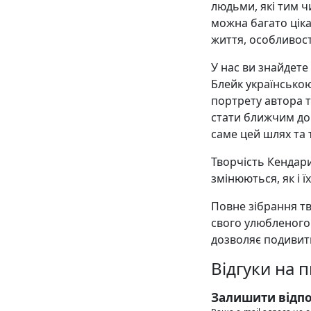
людьми, які тим ч
можна багато цік
життя, особливост
У нас ви знайдете
Блейк українсько
портрету автора т
стати ближчим до 
саме цей шлях та т
Творчість Кендари
змінюються, як і ї
Повне зібрання тв
свого улюбленого
дозволяє подивити
Відгуки на 
Залишити відпо