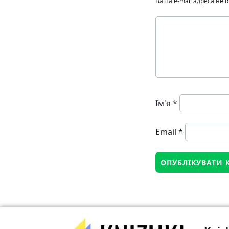
Ваша e-mail адреса не
Ім'я
*
Email
*