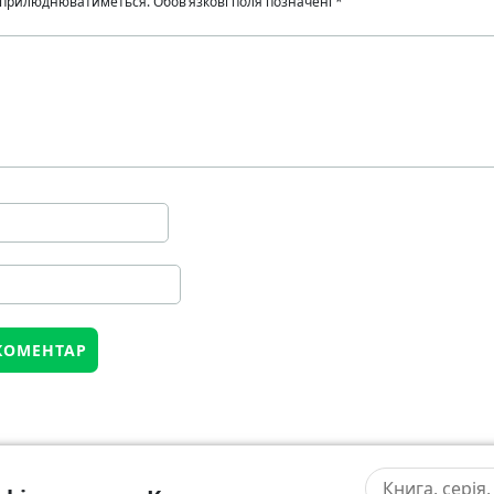
 оприлюднюватиметься.
Обов’язкові поля позначені
*