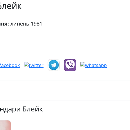
Блейк
ння:
липень 1981
ендари Блейк