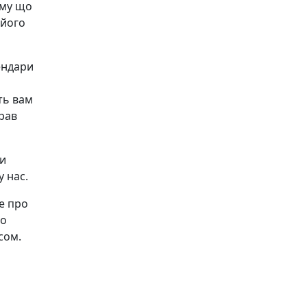
ому що
 його
ендари
я
ть вам
рав
ри
у нас.
се про
то
сом.