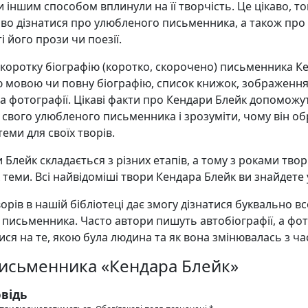
и іншим способом вплинули на її творчість. Це цікаво, т
аво дізнатися про улюбленого письменника, а також про
і його прози чи поезії.
 коротку біографію (коротко, скорочено) письменника К
ю мовою чи повну біографію, список книжок, зображенн
а фотографії. Цікаві факти про Кендари Блейк допоможу
свого улюбленого письменника і зрозуміти, чому він об
еми для своїх творів.
 Блейк складається з різних етапів, а тому з роками тво
х теми. Всі найвідоміші твори Кендара Блейк ви знайдете 
орів в нашій бібліотеці дає змогу дізнатися буквально в
 письменника. Часто автори пишуть автобіографії, а фо
ся на те, якою була людина та як вона змінювалась з ча
письменника «Кендара Блейк»
відь