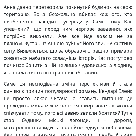
Анна давно перетворила покинутий будинок на свою
територію. Вона безжально вбиває кожного, хто
необережно заходить усередину. Саме тому Кас
упевнений, що перед ним чергове завдання, яке
потрібно виконати. Але все йде зовсім не за
планом. Зустріч із Анною руйнує його звичну картину
світу. Виявляється, що за образом страшної примари
ховається набагато складніша історія. Кас поступово
починає бачити в ній не лише чудовисько, а людину,
яка стала жертвою страшних обставин.
Саме ця несподівана зміна перспективи й стала
однією з причин популярності роману. Кендарі Блейк
не просто лякає читача, а ставить питання: де
проходить межа між монстром і жертвою? Чи можна
співчувати тому, кого всі давно звикли боятися? Тут є
старі будинки, міські легенди, нічні дороги,
моторошні привиди та постійне відчуття небезпеки.
Але поруч із жахами існують гумор, дружба й дуже