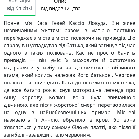
Анотація
Опис
від Knizhki
від видавництва
Повне ім’я Каса Тезей Кассіо Ловуда. Він живе
незвичайним життям: разом із матір’ю постійно
переїжджає з міста в місто, полюючи на привидів. Цю
справу він успадкував від батька, який загинув під час
одного з таких полювань. Кас не просто бачить
привидів — він уміє їх знаходити й остаточно
відправляти у небуття за допомогою особливого
атама, який колись належав його батькові. Чергове
полювання приводить Каса до невеликого містечка,
де вже багато років існує моторошна легенда про
Анну Корлову. Колись вона була звичайною
дівчиною, але після жорстокої смерті перетворилася
на одну з найнебезпечніших примар. Місцеві
називають її Анною, вбраною в кров, бо вона
з’являється у тому самому білому платті, яке після її
загибелі назавжди стало червоним.