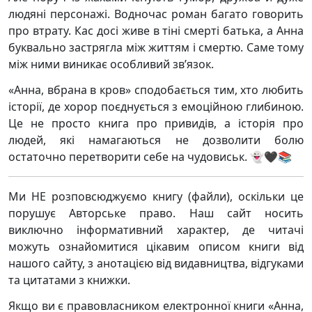
людяні персонажі. Водночас роман багато говорить
про втрату. Кас досі живе в тіні смерті батька, а Анна
буквально застрягла між життям і смертю. Саме тому
між ними виникає особливий зв’язок.
«Анна, вбрана в кров» сподобається тим, хто любить
історії, де хорор поєднується з емоційною глибиною.
Це не просто книга про привидів, а історія про
людей, які намагаються не дозволити болю
остаточно перетворити себе на чудовиськ. 👻🖤📚
Ми НЕ розповсюджуємо книгу (файли), оскільки це
порушує Авторське право. Наш сайт носить
виключно інформативний характер, де читачі
можуть ознайомитися цікавим описом книги від
нашого сайту, з анотацією від видавництва, відгуками
та цитатами з книжки.
Якщо ви є правовласником електронної книги «Анна,