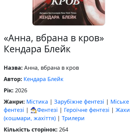
«Анна, вбрана в кров»
Кендара Блейк
Назва:
Анна, вбрана в кров
Автор:
Кендара Блейк
Рік:
2026
Жанри:
Містика
|
Зарубіжне фентезі
|
Міське
фентезі
|
🧙‍♂️Фентезі
|
Героїчне фентезі
|
Жахи
(кошмари, жахіття)
|
Трилери
Кількість сторінок:
264