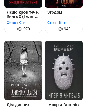
Якщо кров тече.
Згодом
Книга 2 (Голлі
Гібні)
Стівен Кінг
Стівен Кінг
970
945
Дім дивних
Імперія Ангелів