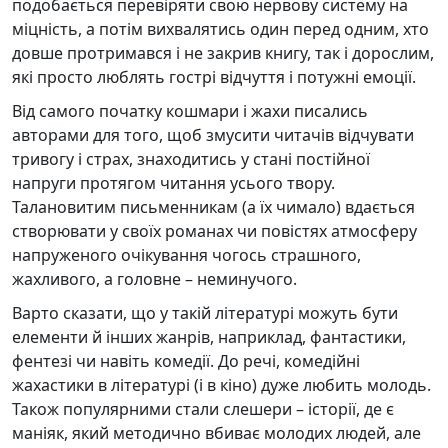
подобається перевіряти свою нервову систему на
міцність, а потім вихвалятись один перед одним, хто
довше протримався і не закрив книгу, так і дорослим,
які просто люблять гострі відчуття і потужні емоції.
Від самого початку кошмари і жахи писались
авторами для того, щоб змусити читачів відчувати
тривогу і страх, знаходитись у стані постійної
напруги протягом читання усього твору.
Талановитим письменникам (а їх чимало) вдається
створювати у своїх романах чи повістях атмосферу
напруженого очікування чогось страшного,
жахливого, а головне – неминучого.
Варто сказати, що у такій літературі можуть бути
елементи й інших жанрів, наприклад, фантастики,
фентезі чи навіть комедії. До речі, комедійні
жахастики в літературі (і в кіно) дуже любить молодь.
Також популярними стали слешери – історії, де є
маніяк, який методично вбиває молодих людей, але