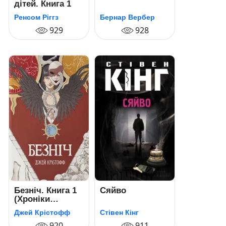
дітей. Книга 1
Ренсом Ріггз
Бернар Вербер
929
928
Безніч. Книга 1
Сяйво
(Хроніки
безночі)
Джей Крістофф
Стівен Кінг
920
911