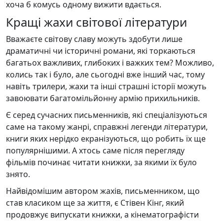
хоча б комусь одному вижити вдається.
Кращі жахи світової літератури
Вважаєте світову славу можуть здобути лише
драматичні чи історичні романи, які торкаються
багатьох важливих, глибоких і важких тем? Можливо,
колись так і було, але сьогодні вже інший час, тому
навіть трилери, жахи та інші страшні історії можуть
завоювати багатомільйонну армію прихильників.
Є серед сучасних письменників, які спеціалізуються
саме на такому жанрі, справжні легенди літератури,
книги яких нерідко екранізуються, що робить їх ще
популярнішими. А хтось саме після перегляду
фільмів починає читати книжки, за якими їх було
знято.
Найвідомішим автором жахів, письменником, що
став класиком ще за життя, є Стівен Кінг, який
продовжує випускати книжки, а кінематографісти