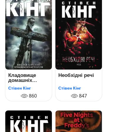
Кладовище
Необхідні речі
домашніх
тварин
Стівен Кінг
Стівен Кінг
860
847