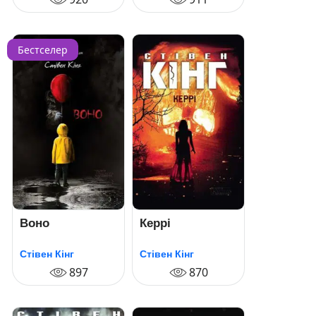
Бестселер
Воно
Керрі
Стівен Кінг
Стівен Кінг
897
870