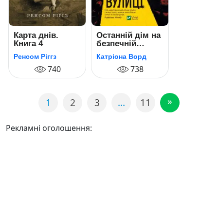
Карта днів.
Останній дім на
Книга 4
безпечній
вулиці
Ренсом Ріггз
Катріона Ворд
740
738
»
1
2
3
…
11
Рекламні оголошення: