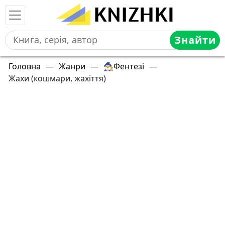
Знайти
Головна
—
Жанри
—
🧙‍♂️Фентезі
—
Жахи (кошмари, жахіття)