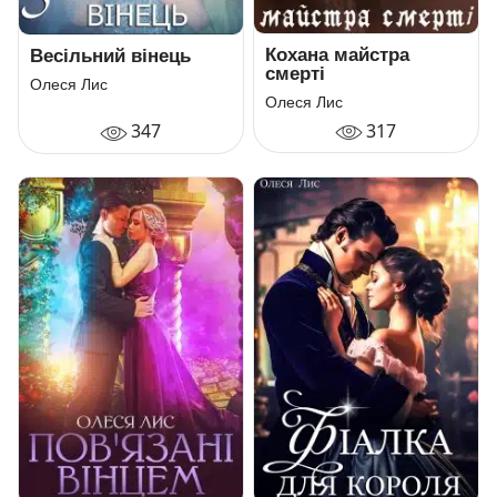
Кохана майстра
Весільний вінець
смерті
Олеся Лис
Олеся Лис
317
347