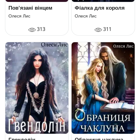
Пов’язані вінцем
Фіалка для короля
Олеся Лис
Олеся Лис
313
311
Гвендолін
Обраниця чаклуна