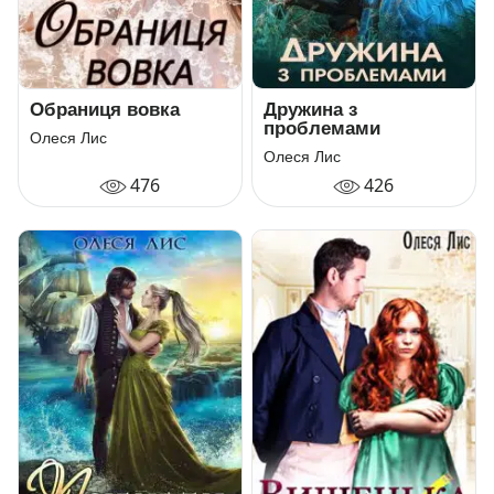
Обраниця вовка
Дружина з
проблемами
Олеся Лис
Олеся Лис
476
426