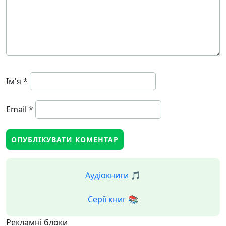
Ім'я
*
Email
*
Аудіокниги 🎵
Серії книг 📚
Рекламні блоки