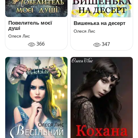
Повелитель моєї
Вишенька на десерт
душі
Олеся Лис
Олеся Лис
366
347