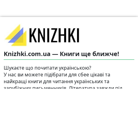
Knizhki.com.ua — Книги ще ближче!
Шукаєте що почитати українською?
У нас ви можете підібрати для сбее цікаві та
найкращі книги для читання українських та
зарубіжних письменників. Література завжди під
рукою з нами!
Знайти
Карта сайту
Авторське право