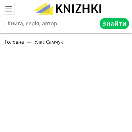
Знайти
Головна
—
Улас Самчук