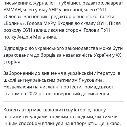
письменник, журналіст і публіцист, редактор, лавреат
УММАН, член уряду УНР у вигнанні, член ОУП
«Слово». Засновник і редактор рівненської газети
«Волинь». Голова МУРу. Входив до складу ОУН. Після
розколу ОУН залишився на стороні Голови ПУН
полку Андрія Мельника.
Відповідно до українського законодавства може бути
зарахованим до борців за незалежність України у XX
сторіччі.
Заборонений до вивчення в українській літературі в
школі антиукраїнським режимом Януковича.
Незважаючи на численні протести громадськості,
станом на 2022 рік не повернений до вивчення.
Кожен автор має свою життєву історію, повну
різними ситуаціями, подіями та людьми, які тим чи
іншим способом вплинули на її творчість. Це цікаво,