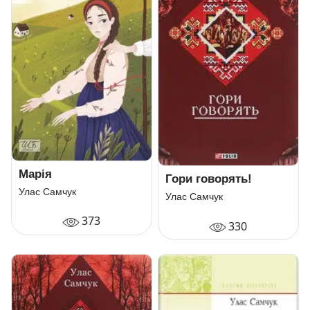
Марія
Гори говорять!
Улас Самчук
Улас Самчук
373
330