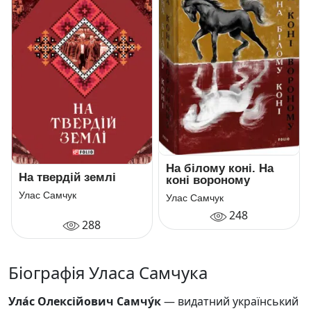
На білому коні. На
На твердій землі
коні вороному
Улас Самчук
Улас Самчук
248
288
Біографія Уласа Самчука
Ула́с Олексійович Самчу́к
— видатний український