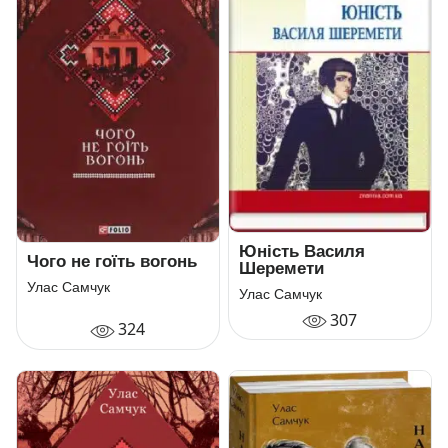
Юність Василя
Чого не гоїть вогонь
Шеремети
Улас Самчук
Улас Самчук
307
324