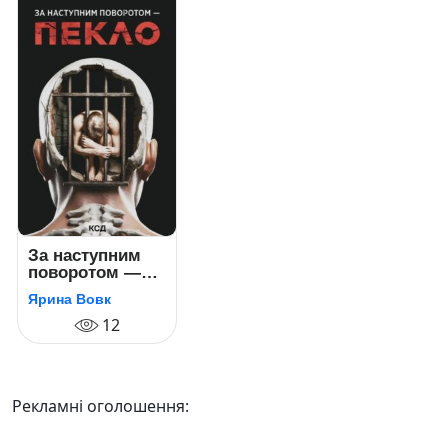
За наступним
поворотом —
пекло. Книга 3
Ярина Вовк
(Розслідування
Михайліни
12
Хижняк)
Рекламні оголошення: