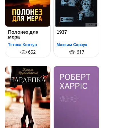
Полонез для
1937
мера
Тетяна Ковтун
Максим Савчук
652
617