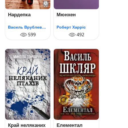
Нардепка
Мюнхен
Василь Врублевський
Роберт Харріс
599
492
Край неляканих
Елементал