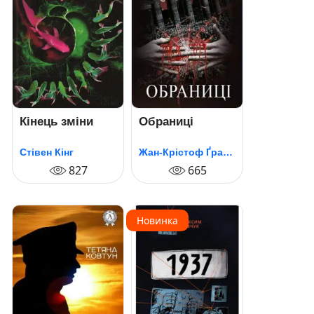
Кінець зміни
Обраниці
Стівен Кінг
Жан-Крістоф Ґранже
827
665
Новинка