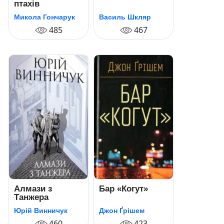
птахів
Микола Гончарук
Василь Шкляр
485
467
Алмази з
Бар «Когут»
Танжера
Юрій Винничук
Джон Ґрішем
460
423