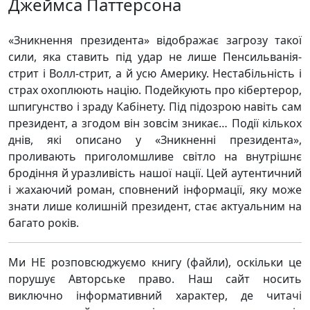
Джеймса Паттерсона
«Зникнення президента» відображає загрозу такої
сили, яка ставить під удар не лише Пенсильванія-
стрит і Волл-стрит, а й усю Америку. Нестабільність і
страх охоплюють націю. Подейкують про кібертерор,
шпигунство і зраду Кабінету. Під підозрою навіть сам
президент, а згодом він зовсім зникає… Події кількох
днів, які описано у «Зникненні президента»,
проливають приголомшливе світло на внутрішнє
бродіння й уразливість нашої нації. Цей аутентичний
і жахаючий роман, сповнений інформації, яку може
знати лише колишній президент, стає актуальним на
багато років.
Ми НЕ розповсюджуємо книгу (файли), оскільки це
порушує Авторське право. Наш сайт носить
виключно інформативний характер, де читачі