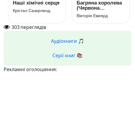
Наші хімічні серця
Багряна королева
(Червона
Крістал Сазерленд
королева)
Вікторія Евеярд
303
переглядів
Аудіокниги 🎵
Серії книг 📚
Рекламні оголошення: