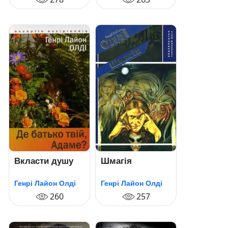
Вкласти душу
Шмагія
Генрі Лайон Олді
Генрі Лайон Олді
260
257