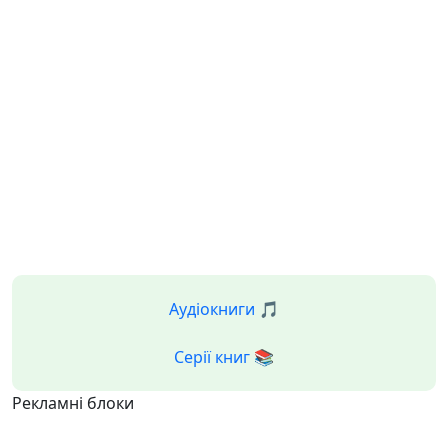
Аудіокниги 🎵
Серії книг 📚
Рекламні блоки