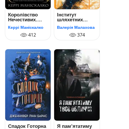
Королівство
Інститут
Нечестивих.
шляхетних
Книга 1
убивць
Керрі Маніскалко
Валерія Малахова
412
374
Спадок Готорна
Я пам’ятатиму