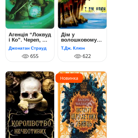
Агенція “Локвуд
Дім у
і Ко”. Череп, що
волошковому
шепоче
морі
Джонатан Страуд
Т.Дж. Клюн
655
622
Новинка