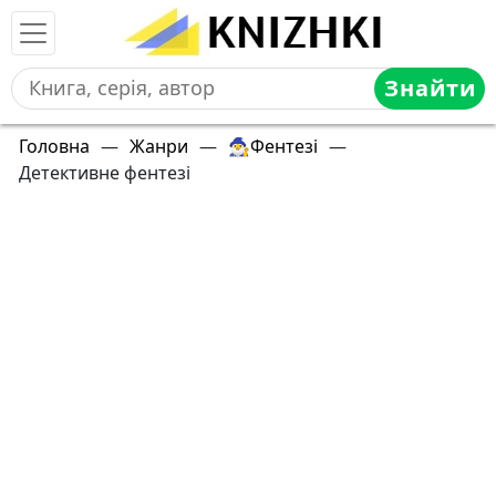
Знайти
Головна
—
Жанри
—
🧙‍♂️Фентезі
—
Детективне фентезі