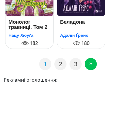
Монолог
Беладона
травниці. Том 2
Нацу Хюуґа
Адалін Ґрейс
182
180
»
1
2
3
Рекламні оголошення: