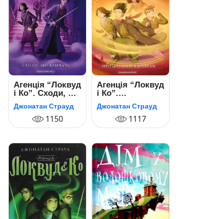
Агенція “Локвуд
Агенція “Локвуд
і Ко”. Сходи, що
і Ко”.
кричать. Книга 1
Примарний
Джонатан Страуд
Джонатан Страуд
хлопець
1150
1117