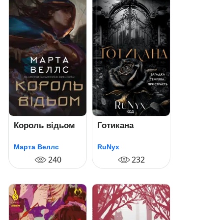
Король відьом
Готикана
Марта Веллс
RuNyx
240
232