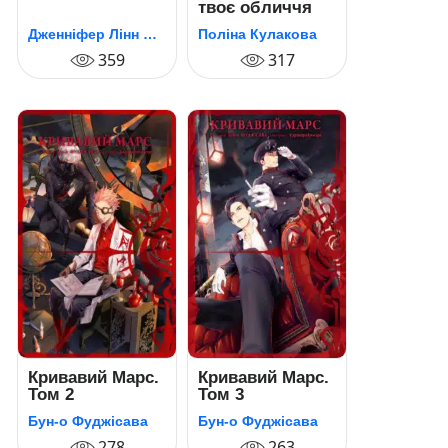
твоє обличчя
Дженніфер Лінн Барнс
Поліна Кулакова
359
317
Кривавий Марс.
Кривавий Марс.
Том 2
Том 3
Бун-о Фуджісава
Бун-о Фуджісава
278
263