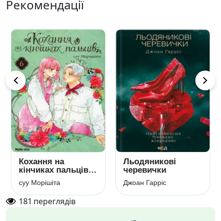
Рекомендації
Кохання на
Льодяникові
кінчиках пальців.
черевички
Том 6
суу Морішіта
Джоан Гарріс
181
переглядів