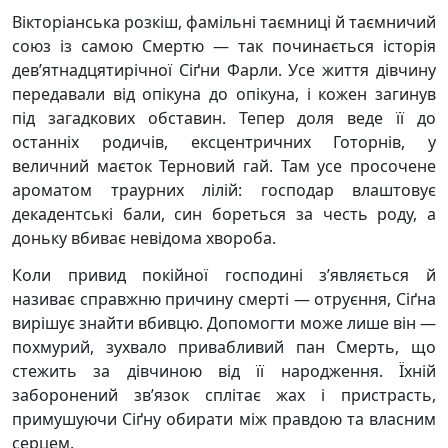
Вікторіанська розкіш, фамільні таємниці й таємничий
союз із самою Смертю — так починається історія
дев’ятнадцятирічної Сіґни Фарли. Усе життя дівчину
передавали від опікуна до опікуна, і кожен загинув
під загадкових обставин. Тепер доля веде її до
останніх родичів, ексцентричних Готорнів, у
величний маєток Терновий гай. Там усе просочене
ароматом траурних лілій: господар влаштовує
декадентські бали, син бореться за честь роду, а
доньку вбиває невідома хвороба.
Коли привид покійної господині з’являється й
називає справжню причину смерті — отруєння, Сіґна
вирішує знайти вбивцю. Допомогти може лише він —
похмурий, зухвало привабливий пан Смерть, що
стежить за дівчиною від її народження. Їхній
заборонений зв’язок сплітає жах і пристрасть,
примушуючи Сіґну обирати між правдою та власним
серцем.