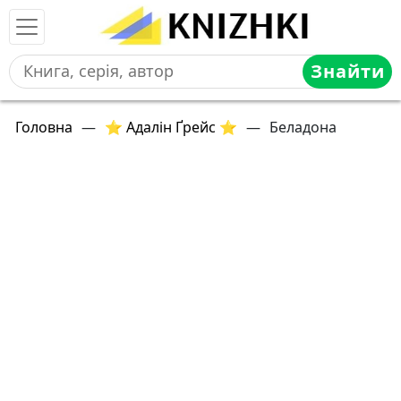
Знайти
Головна
—
⭐ Адалін Ґрейс ⭐
—
Беладона