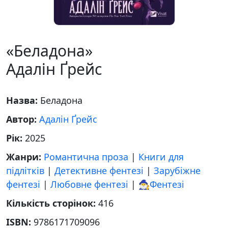
«Беладона»
Адалін Ґрейс
Назва:
Беладона
Автор:
Адалін Ґрейс
Рік:
2025
Жанри:
Романтична проза
|
Книги для
підлітків
|
Детективне фентезі
|
Зарубіжне
фентезі
|
Любовне фентезі
|
🧙‍♂️Фентезі
Кількість сторінок:
416
ISBN:
9786171709096