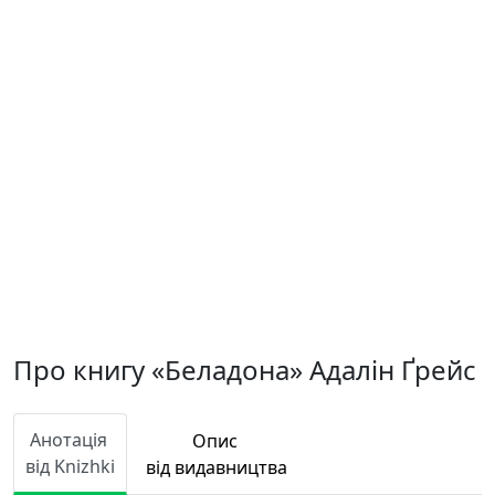
Про книгу «Беладона» Адалін Ґрейс
Анотація
Опис
від Knizhki
від видавництва