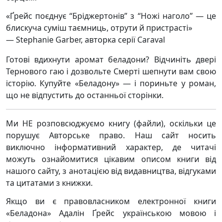
«Ґрейс поєднує “Бріджертонів” з “Ножі наголо” — це
блискуча суміш таємниць, отрути й пристрасті»
— Stephanie Garber, авторка серії Caraval
Готові вдихнути аромат беладони? Відчиніть двері
Тернового гаю і дозвольте Смерті шепнути вам свою
історію. Купуйте «Беладону» — і пориньте у роман,
що не відпустить до останньої сторінки.
Ми НЕ розповсюджуємо книгу (файли), оскільки це
порушує Авторське право. Наш сайт носить
виключно інформативний характер, де читачі
можуть ознайомитися цікавим описом книги від
нашого сайту, з анотацією від видавництва, відгуками
та цитатами з книжки.
Якщо ви є правовласником електронної книги
«Беладона» Адалін Ґрейс українською мовою і