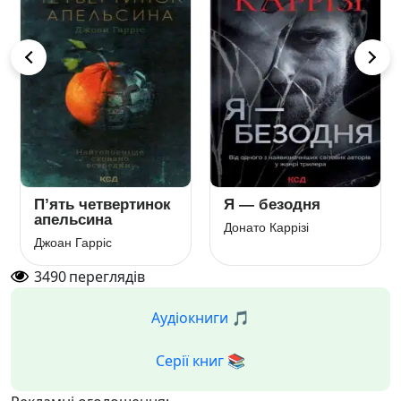
П’ять четвертинок
Я — безодня
апельсина
Донато Каррізі
Джоан Гарріс
3490
переглядів
Аудіокниги 🎵
Серії книг 📚