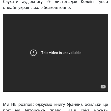
Слухати аудіокнигу «9 листопада» Коллін Гувер
онлайн українською безкоштовно:
Ми НЕ розповсюджуємо книгу (файли), оскільки це
порушує Авторське право. Наш сайт носить