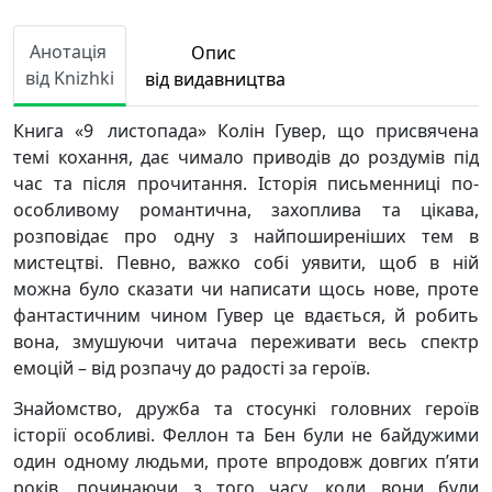
Анотація
Опис
від Knizhki
від видавництва
Книга «9 листопада» Колін Гувер, що присвячена
темі кохання, дає чимало приводів до роздумів під
час та після прочитання. Історія письменниці по-
особливому романтична, захоплива та цікава,
розповідає про одну з найпоширеніших тем в
мистецтві. Певно, важко собі уявити, щоб в ній
можна було сказати чи написати щось нове, проте
фантастичним чином Гувер це вдається, й робить
вона, змушуючи читача переживати весь спектр
емоцій – від розпачу до радості за героїв.
Знайомство, дружба та стосункі головних героїв
історії особливі. Феллон та Бен були не байдужими
один одному людьми, проте впродовж довгих п’яти
років, починаючи з того часу, коли вони були