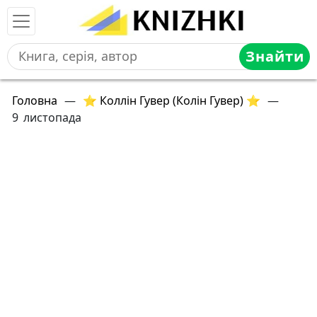
Знайти
Головна
—
⭐ Коллін Гувер (Колін Гувер) ⭐
—
9 листопада