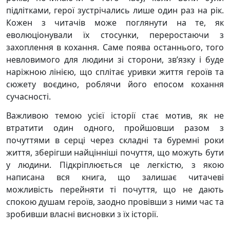
підлітками, герої зустрічались лише один раз на рік.
Кожен з читачів може поглянути на те, як
еволюціонували їх стосунки, переростаючи з
захоплення в кохання. Саме поява останнього, того
невловимого для людини зі сторони, зв’язку і буде
наріжною лінією, що сплітає уривки життя героїв та
сюжету воєдино, роблячи його епосом кохання
сучасності.
Важливою темою усієї історії стає мотив, як не
втратити один одного, пройшовши разом з
почуттями в серці через складні та буремні роки
життя, зберігши найцінніші почуття, що можуть бути
у людини. Підкріплюється це легкістю, з якою
написана вся книга, що залишає читачеві
можливість перейняти ті почуття, що не дають
спокою душам героїв, заодно провівши з ними час та
зробивши власні висновки з їх історії.