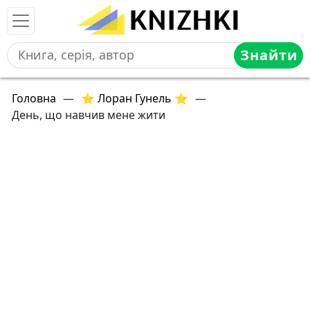
Знайти
Головна
—
⭐ Лоран Гунель ⭐
—
День, що навчив мене жити