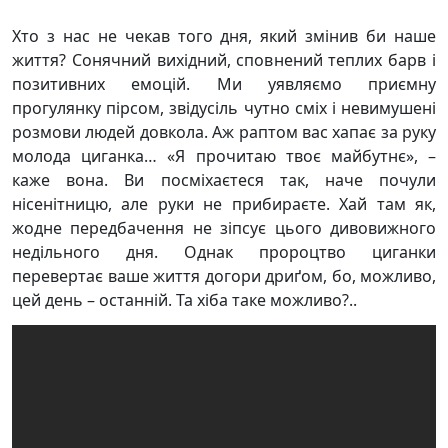
Хто з нас не чекав того дня, який змінив би наше
життя? Сонячний вихідний, сповнений теплих барв і
позитивних емоцій. Ми уявляємо приємну
прогулянку пірсом, звідусіль чутно сміх і невимушені
розмови людей довкола. Аж раптом вас хапає за руку
молода циганка… «Я прочитаю твоє майбутнє», –
каже вона. Ви посміхаєтеся так, наче почули
нісенітницю, але руки не прибираєте. Хай там як,
жодне передбачення не зіпсує цього дивовижного
недільного дня. Однак пророцтво циганки
перевертає ваше життя догори дриґом, бо, можливо,
цей день – останній. Та хіба таке можливо?..