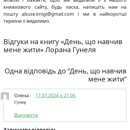
мовою і бажаєте, щоб ми видалили її з нашого
книжкового сайту, будь ласка, напишіть нам на
пошту abuse.knigi@gmail.com і ми в найкоротші
терміни її видалимо.
Відгуки на книгу «День, що навчив
мене жити» Лорана Гунеля
Одна відповідь до “День, що навчив
мене жити”
Олена
:
17.07.2024 о 21:05
Супер
Відповісти
Залишити відповідь