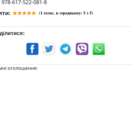
:
978-617-522-081-8
ити:
(
1
голос, в середньому:
5
з 5)
ділитися:
мні оголошення: