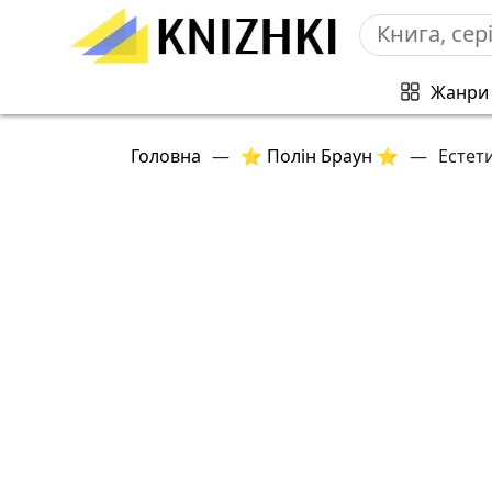
Жанри
Головна
—
⭐ Полін Браун ⭐
—
Естети