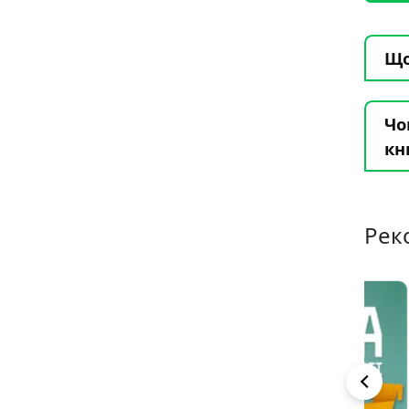
Що
Чо
кн
Рек