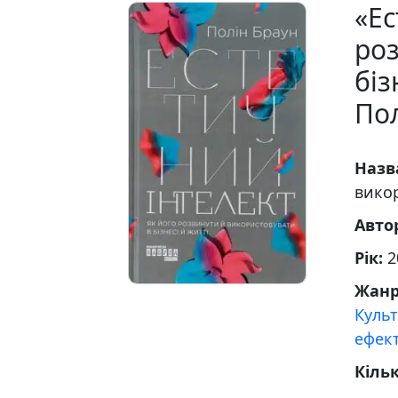
«Ес
роз
біз
Пол
Назв
викор
Авто
Рік:
2
Жан
Культ
ефек
Кільк