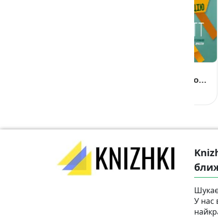
Зроби це зараз.
Сила
Як
21 чудовий
продуктивності.
ра
спосіб зробити
Як подолати
Браян Трейсі
Стів Скотт
Ма
більше за
прокрастинацію
менший час
Kniz
бли
Шукає
У нас 
найкр