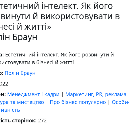
тетичний інтелект. Як його
винути й використовувати в
несі й житті»
ін Браун
а:
Естетичний інтелект. Як його розвинути й
истовувати в бізнесі й житті
р:
Полін Браун
022
ри:
Менеджмент і кадри
|
Маркетинг, PR, реклама
ура та мистецтво
|
Про бізнес популярно
|
Особи
тивність
ість сторінок:
272