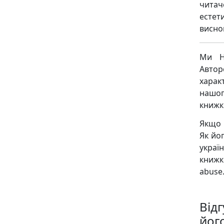
читач
естет
виснов
Ми Н
Авто
харак
нашог
книжк
Якщо 
Як йо
украї
книж
abuse.
Відг
йог