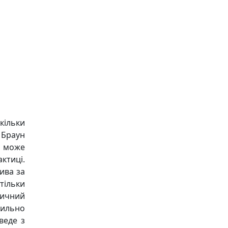
кільки
 Браун
о може
ктиці.
ива за
стільки
тичний
вильно
веде з