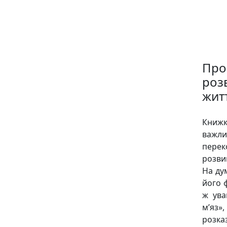
Про 
роз
жит
Книжк
важли
перек
розви
На ду
його ф
ж ува
м’яз»
розка