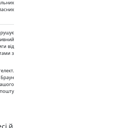
ильних
ласних
рушує
ивний
ги від
тами з
елект.
 Браун
нашого
пошту
сі й