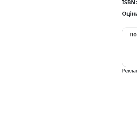
ISBN
Оцін
По
Рекла