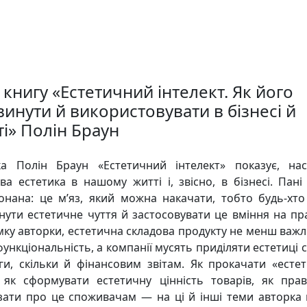
книгу «Естетичний інтелект. Як його
винути й використовувати в бізнесі й
ті» Полін Браун
а Полін Браун «Естетичний інтелект» показує, нас
ва естетика в нашому житті і, звісно, в бізнесі. Пані
онана: це м’яз, який можна накачати, тобто будь-хт
нути естетичне чуття й застосовувати це вміння на пра
мку авторки, естетична складова продукту не менш важл
ункціональність, а компанії мусять приділяти естетиці 
ги, скільки й фінансовим звітам. Як прокачати «есте
, як сформувати естетичну цінність товарів, як пра
зати про це споживачам — на ці й інші теми авторка 