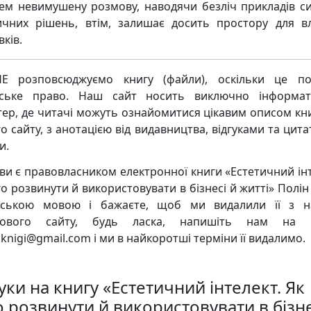
ем невимушену розмову, наводячи безліч прикладів с
ичних рішень, втім, залишає досить простору для в
ків.
Е розповсюджуємо книгу (файли), оскільки це по
рське право. Наш сайт носить виключно інформат
тер, де читачі можуть ознайомитися цікавим описом кни
о сайту, з анотацією від видавництва, відгуками та цита
и.
ви є правовласником електронної книги «Естетичний інт
го розвинути й використовувати в бізнесі й житті» Полін
нською мовою і бажаєте, щоб ми видалили її з 
кового сайту, будь ласка, напишіть нам на 
knigi@gmail.com і ми в найкоротші терміни її видалимо.
уки на книгу «Естетичний інтелект. Як
о розвинути й використовувати в бізне