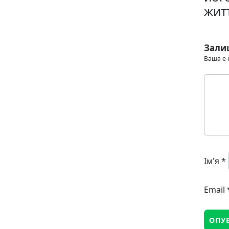
жит
Зали
Ваша e-
Ім'я
*
Email