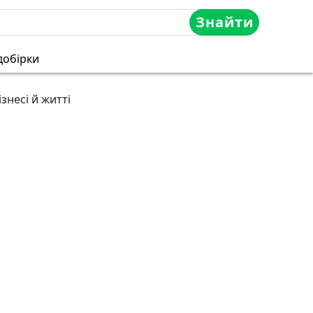
Знайти
добірки
знесі й житті