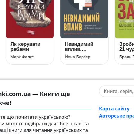
 керувати
Невидимий
Зроби це зар
бами
вплив.
21 чудовий
Приховані
спосіб зроб
рк Фалкс
Йона Берґер
Браян Трейсі
сили, які
більше за
формують
менший час
поведінку
hki.com.ua — Книги ще
жче!
Карта сайту
Авторське пр
те що почитати українською?
ви можете підібрати для сбее цікаві та
ащі книги для читання українських та