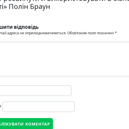
ті» Полін Браун
шити відповідь
mail адреса не оприлюднюватиметься.
Обов’язкові поля позначені
*
*