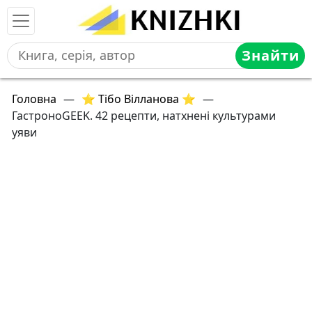
Знайти
Головна
—
⭐ Тібо Вілланова ⭐
—
ГастроноGEEK. 42 рецепти, натхнені культурами
уяви