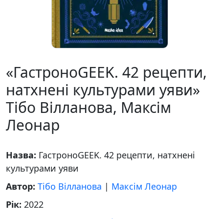
«ГастроноGEEK. 42 рецепти,
натхнені культурами уяви»
Тібо Вілланова, Максім
Леонар
Назва:
ГастроноGEEK. 42 рецепти, натхнені
культурами уяви
Автор:
Тібо Вілланова
|
Максім Леонар
Рік:
2022