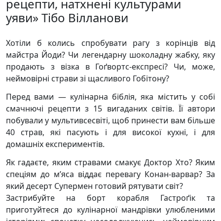
рецепти, натхнені культурами
уяви» Тібо Вілланови
Хотіли б колись спробувати рагу з корінців від
майстра Йоди? Чи легендарну шоколадну жабку, яку
продають з візка в Гоґвортс-експресі? Чи, може,
неймовірні страви зі щасливого Гобітону?
Перед вами — кулінарна біблія, яка містить у собі
смачнючі рецепти з 15 вигаданих світів. Її автори
побували у мультивсесвіті, щоб принести вам більше
40 страв, які пасують і для високої кухні, і для
домашніх експериментів.
Як гадаєте, яким стравами смакує Доктор Хто? Яким
спеціям до м’яса віддає перевагу Конан-варвар? За
який десерт Супермен готовий рятувати світ?
Застрибуйте на борт корабля Гастроґік та
приготуйтеся до кулінарної мандрівки улюбленими