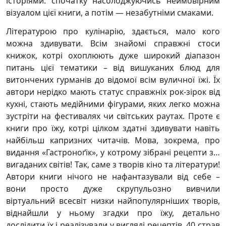
історіями: спочатку насолоджуючись неймовірним
візуалом цієї книги, а потім — незабутніми смаками.
Літературою про кулінарію, здається, мало кого
можна здивувати. Всім знайомі справжні стоси
книжок, котрі охоплюють дуже широкий діапазон
питань цієї тематики – від вишуканих блюд для
витончених гурманів до відомої всім вуличної їжі. Їх
автори нерідко мають статус справжніх рок-зірок від
кухні, стають медійними фігурами, яких легко можна
зустріти на фестивалях чи світських раутах. Проте є
книги про їжу, котрі цілком здатні здивувати навіть
найбільш капризних читачів. Мова, зокрема, про
видання «Гастроноґік», у котрому зібрані рецепти з…
вигаданих світів! Так, саме з творів кіно та літератури!
Автори книги нічого не нафантазували від себе –
вони просто дуже скрупульозно вивчили
віртуальний всесвіт низки найпопулярніших творів,
віднайшли у ньому згадки про їжу, детально
дослідити їх і реалізували у вигляді рецептів. 40 страв