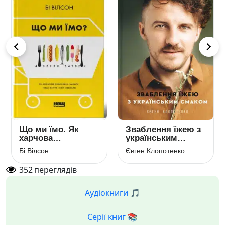
Що ми їмо. Як
Зваблення їжею з
харчова
українським
революція змінює
смаком
Бі Вілсон
Євген Клопотенко
наші життя і світ
навколо
352
переглядів
Аудіокниги 🎵
Серії книг 📚