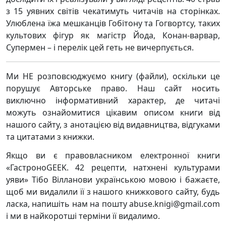
з 15 уявних світів чекатимуть читачів на сторінках.
Улюблена їжа мешканців Гобітону та Гогвортсу, таких
культових фігур як магістр Йода, Конан-варвар,
Супермен – і перелік цей геть не вичерпується.
Ми НЕ розповсюджуємо книгу (файли), оскільки це
порушує Авторське право. Наш сайт носить
виключно інформативний характер, де читачі
можуть ознайомитися цікавим описом книги від
нашого сайту, з анотацією від видавництва, відгуками
та цитатами з книжки.
Якщо ви є правовласником електронної книги
«ГастроноGEEK. 42 рецепти, натхнені культурами
уяви» Тібо Вілланови українською мовою і бажаєте,
щоб ми видалили її з нашого книжкового сайту, будь
ласка, напишіть нам на пошту abuse.knigi@gmail.com
і ми в найкоротші терміни її видалимо.