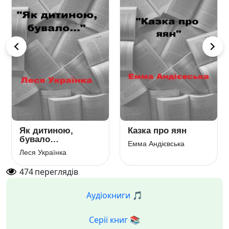
Як дитиною,
Казка про яян
бувало…
Емма Андієвська
Леся Українка
474
переглядів
Аудіокниги 🎵
Серії книг 📚