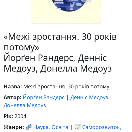
«Межі зростання. 30 років
потому»
Йорґен Рандерс, Денніс
Медоуз, Донелла Медоуз
Назва:
Межі зростання. 30 років потому
Автор:
Йорґен Рандерс
|
Денніс Медоуз
|
Донелла Медоуз
Рік:
2004
Жанри:
🧬 Наука, Освіта
|
📈 Саморозвиток,