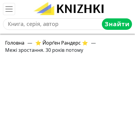
Знайти
Головна
—
⭐ Йорґен Рандерс ⭐
—
Межі зростання. 30 років потому