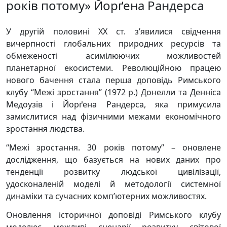
років потому» Йорґена Рандерса
У другій половині ХХ ст. з’явилися свідчення
вичерпності глобальних природних ресурсів та
обмеженості асимілюючих можливостей
планетарної екосистеми. Революційною працею
нового бачення стала перша доповідь Римського
клубу “Межі зростання” (1972 р.) Донелли та Денніса
Медоузів і Йорґена Рандерса, яка примусила
замислитися над фізичними межами економічного
зростання людства.
“Межі зростання. 30 років потому” – оновлене
дослідження, що базується на нових даних про
тенденції розвитку людської цивілізації,
удосконаленій моделі й методології системної
динаміки та сучасних комп’ютерних можливостях.
Оновлення історичної доповіді Римського клубу