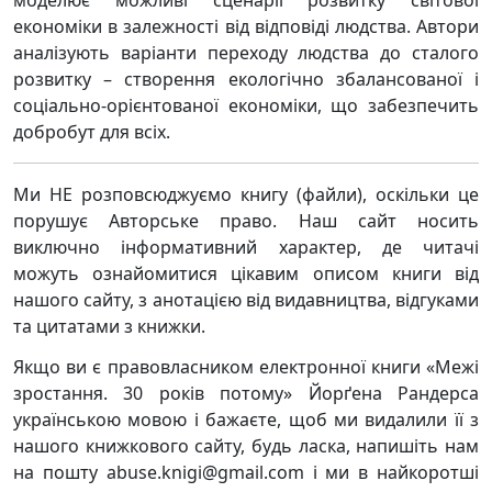
моделює можливі сценарії розвитку світової
економіки в залежності від відповіді людства. Автори
аналізують варіанти переходу людства до сталого
розвитку – створення екологічно збалансованої і
соціально-орієнтованої економіки, що забезпечить
добробут для всіх.
Ми НЕ розповсюджуємо книгу (файли), оскільки це
порушує Авторське право. Наш сайт носить
виключно інформативний характер, де читачі
можуть ознайомитися цікавим описом книги від
нашого сайту, з анотацією від видавництва, відгуками
та цитатами з книжки.
Якщо ви є правовласником електронної книги «Межі
зростання. 30 років потому» Йорґена Рандерса
українською мовою і бажаєте, щоб ми видалили її з
нашого книжкового сайту, будь ласка, напишіть нам
на пошту abuse.knigi@gmail.com і ми в найкоротші