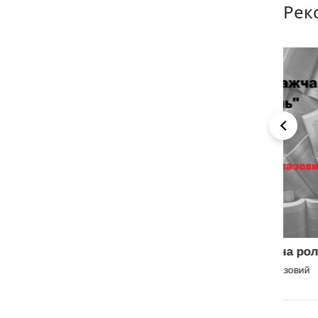
Рек
Німецька мова.
Найважча роль
Да
Підготовка до
Павло Глазовий
Лес
ЗНО 2023.
Неідеальна потраплянка
Комплексне
видання