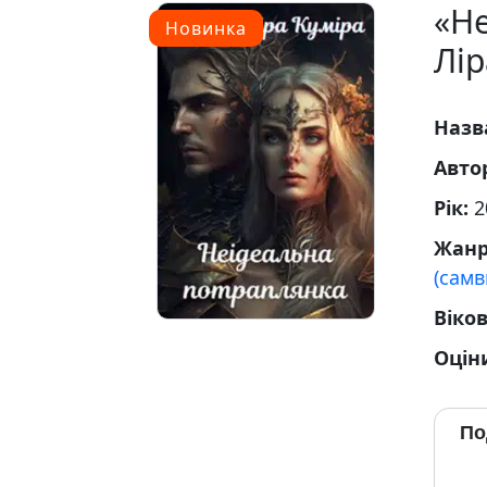
«Н
Новинка
Лір
Назв
Авто
Рік:
2
Жан
(самв
Віко
Оцін
По