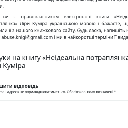
и.
 ви є правовласником електронної книги «Неіде
плянка» Ліри Куміра українською мовою і бажаєте, 
или її з нашого книжкового сайту, будь ласка, напишіть 
 abuse.knigi@gmail.com і ми в найкоротші терміни її вид
гуки на книгу «Неідеальна потраплянк
и Куміра
шити відповідь
mail адреса не оприлюднюватиметься.
Обов’язкові поля позначені
*