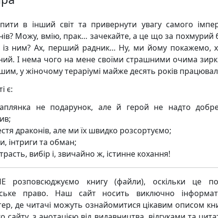
пити в інший світ та привернути увагу самого імпе
нів? Можу, вмію, прак… зачекайте, а це що за похмурий 
 із ним? Ах, перший радник… Ну, ми йому покажемо, х
ний. І нема чого на мене своїми страшними очима зирка
ншим, у жіночому тераріумі майже десять років працювал
і є:
аплянка не подарунок, але й герой не надто добр
ив;
стя драконів, але ми їх швидко розсортуємо;
и, інтриги та обман;
расть, вибір і, звичайно ж, істинне кохання!
Е розповсюджуємо книгу (файли), оскільки це по
рське право. Наш сайт носить виключно інформат
тер, де читачі можуть ознайомитися цікавим описом кни
о сайту, з анотацією від видавництва, відгуками та цита