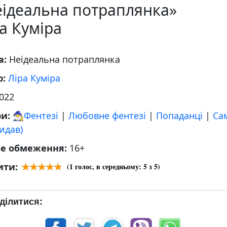
еідеальна потраплянка»
а Куміра
а:
Неідеальна потраплянка
р:
Ліра Куміра
022
ри:
🧙‍♂️Фентезі
|
Любовне фентезі
|
Попаданці
|
Са
идав)
ве обмеження:
16+
ити:
(
1
голос, в середньому:
5
з 5)
ділитися: