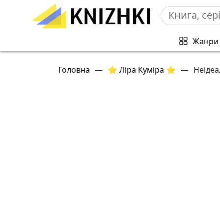
Жанри
Головна
—
⭐ Ліра Куміра ⭐
—
Неідеа