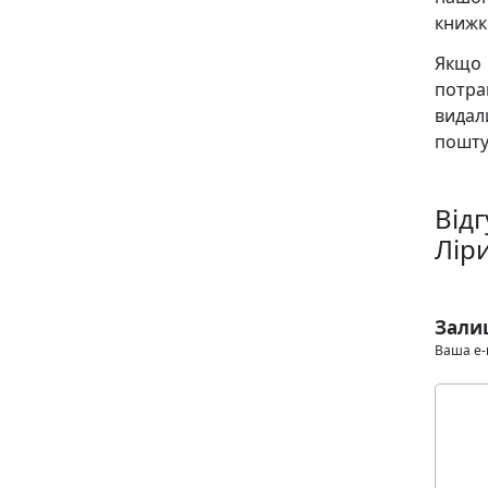
книжк
Якщо
потра
видал
пошту
Від
Лір
Зали
Ваша e-