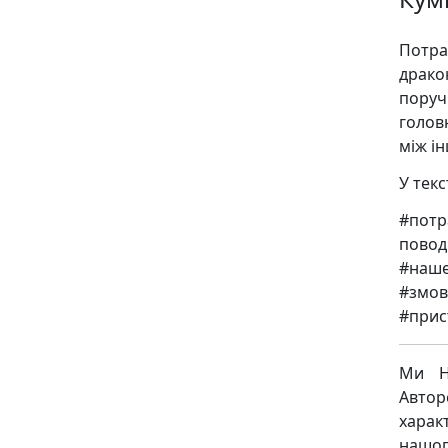
Потра
драко
поруч
голов
між і
У текст
#потр
повод
#наше
#змов
#прист
Ми Н
Авто
харак
нашог