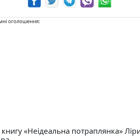
мні оголошення:
 книгу «Неідеальна потраплянка» Лір
іра