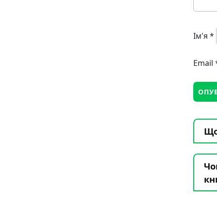
Ім'я
*
Email
Що
Чо
кн