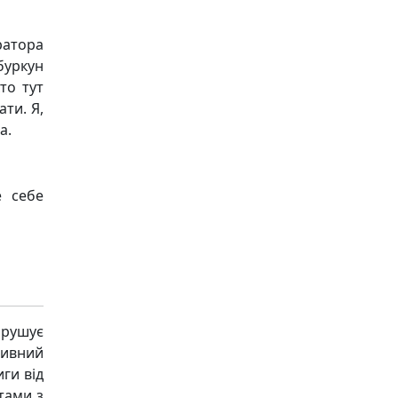
ратора
буркун
то тут
ти. Я,
а.
е себе
рушує
ивний
ги від
тами з