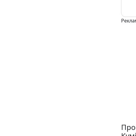
Рекла
Про
Кум