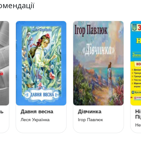
омендації
вня весна
Дівчинка
Німецька мо
Підготовка 
я Українка
Ігор Павлюк
ЗНО 2023.
Комплексне
видання