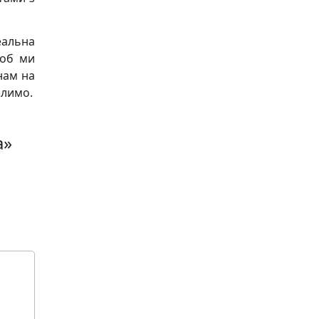
альна
щоб ми
нам на
алимо.
а»