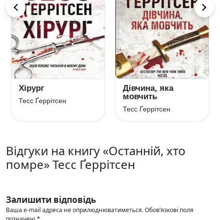
Хірург
Дівчина, яка
мовчить
Тесс Ґеррітсен
Тесс Ґеррітсен
Відгуки на книгу «Останній, хто
помре» Тесс Ґеррітсен
Залишити відповідь
Ваша e-mail адреса не оприлюднюватиметься.
Обов’язкові поля
позначені
*