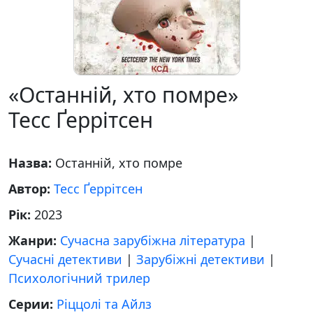
«Останній, хто помре»
Тесс Ґеррітсен
Назва:
Останній, хто помре
Автор:
Тесс Ґеррітсен
Рік:
2023
Жанри:
Сучасна зарубіжна література
|
Сучасні детективи
|
Зарубіжні детективи
|
Психологічний трилер
Серии:
Ріццолі та Айлз