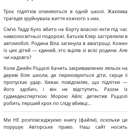
Троє підлітків опиняються в одній школі. Жахлива
трагедія зруйнувала життя кожного з них.
Сім’ю Тедді було вбито на борту власної яхти під час
навколосвітньої подорожі. Батьків Клер застрелили в
автомобілі. Родина Віла загинула в авіатрощі. Кожен
із цих дітей — єдиний, хто вцілів зі всієї родини. Але
чи надовго?
Коли Джейн Ріццолі бачить закривавлених ляльок на
дереві біля школи, де переховуються діти, серце її
пропускає удар. Хижак повідомляє, що підлітки —
його здобич, і він не відступить. Разом із
судмедексперткою Морою Айлс детектив Ріццолі
робить перший крок по сліду вбивці…
Ми НЕ розповсюджуємо книгу (файли), оскільки це
порушує Авторське право. Наш сайт носить