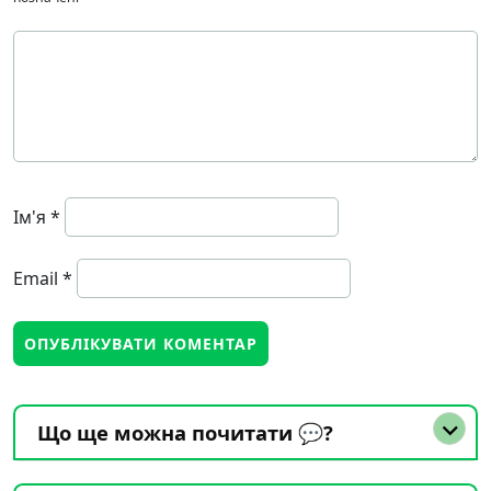
Ім'я
*
Email
*
Що ще можна почитати 💬?