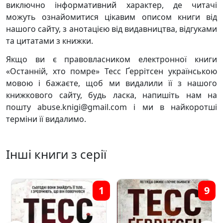
виключно інформативний характер, де читачі
можуть ознайомитися цікавим описом книги від
нашого сайту, з анотацією від видавництва, відгуками
та цитатами з книжки.
Якщо ви є правовласником електронної книги
«Останній, хто помре» Тесс Ґеррітсен українською
мовою і бажаєте, щоб ми видалили її з нашого
книжкового сайту, будь ласка, напишіть нам на
пошту abuse.knigi@gmail.com і ми в найкоротші
терміни її видалимо.
Інші книги з серії
1
9