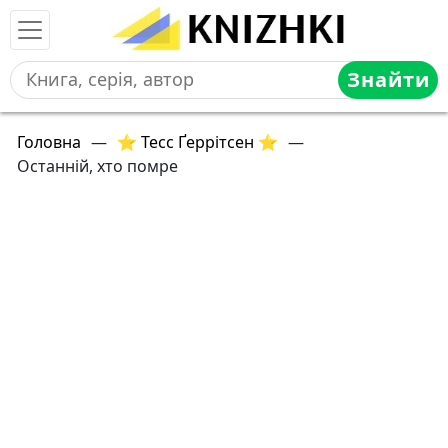
Знайти
Головна
—
⭐ Тесс Ґеррітсен ⭐
—
Останній, хто помре