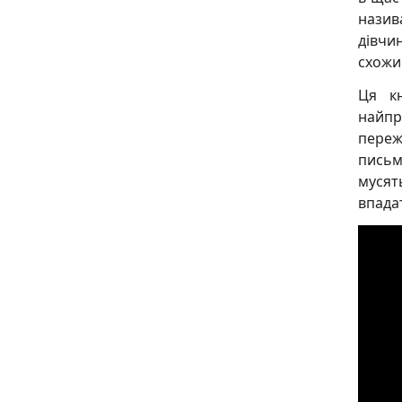
назив
дівчи
схожи
Ця к
найпр
переж
письм
мусят
впадат