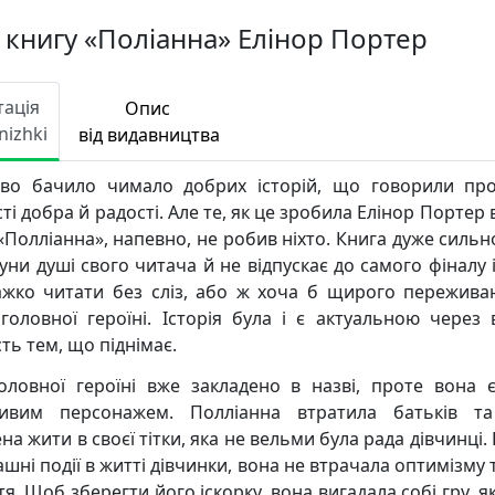
 книгу «Поліанна» Елінор Портер
тація
Опис
nizhki
від видавництва
во бачило чимало добрих історій, що говорили про
ті добра й радості. Але те, як це зробила Елінор Портер 
 «Полліанна», напевно, не робив ніхто. Книга дуже сильн
уни душі свого читача й не відпускає до самого фіналу і
ажко читати без сліз, або ж хоча б щирого пережива
головної героїні. Історія була і є актуальною через 
сть тем, що піднімає.
головної героїні вже закладено в назві, проте вона 
ивим персонажем. Полліанна втратила батьків т
а жити в своєї тітки, яка не вельми була рада дівчинці
ашні події в житті дівчинки, вона не втрачала оптимізму 
я. Щоб зберегти його іскорку, вона вигадала собі гру, як