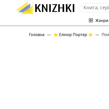
Жанри
Головна
—
⭐ Елінор Портер ⭐
—
Пол