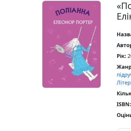
«П
Елі
Назв
Авто
Рік:
2
Жан
підр
Літер
Кільк
ISBN
Оцін