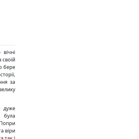
 вічні
в своїй
о бере
сторії,
ння за
велику
є дуже
а була
. Попри
та віри
а так і