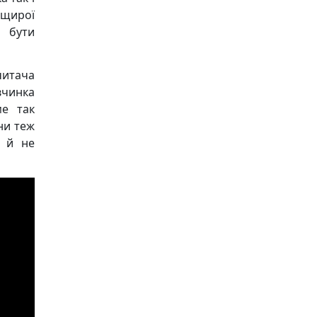
 щирої
я бути
итача
вчинка
ме так
ни теж
е й не