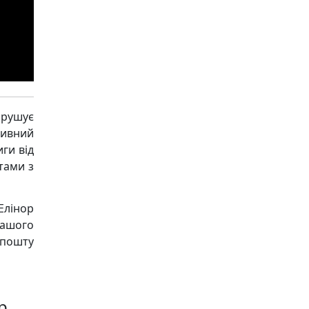
рушує
ивний
ги від
тами з
Елінор
нашого
пошту
р