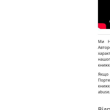
Ми Н
Авто
харак
нашог
книжк
Якщо 
Порте
книж
abuse.
Від