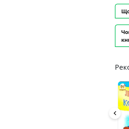
Що
Чо
кн
Рек