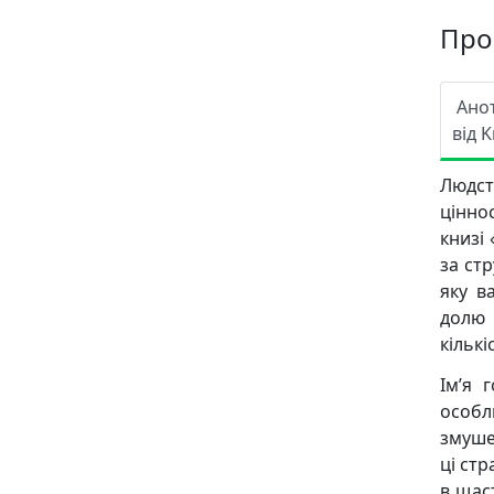
Про
Ано
від K
Людст
ціннос
книзі
за стр
яку в
долю 
кількі
Ім’я 
особл
змушен
ці стр
в щаст