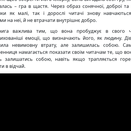
алась – гра в щастя. Через образ сонячної, доброї та
нки як малі, так і дорослі читачі знову навчаютьс
ми на неї, й не втрачати внутрішнє добро.
нига важлива тим, що вона пробуджує в свого ч
ихованіші емоції, що визначають його, як людину. Ді
ила невимовну втрату, але залишилась собою. Са
енниця намагається показати своїм читачам те, що во
ь залишатись собою, навіть якщо трапляється гор
и в відчай.