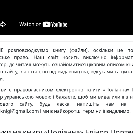
Е розповсюджуємо книгу (файли), оскільки це по
рське право. Наш сайт носить виключно інформат
тер, де читачі можуть ознайомитися цікавим описом кни
о сайту, з анотацією від видавництва, відгуками та цита
и.
ви є правовласником електронної книги «Поліанна» 
р українською мовою і бажаєте, щоб ми видалили її з 
кового сайту, будь ласка, напишіть нам на 
knigi@gmail.com і ми в найкоротші терміни її видалимо.
гуки на книгу «Поліанна» Елінор Порте