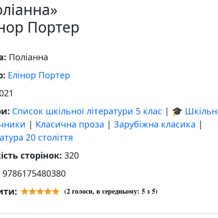
оліанна»
нор Портер
а:
Поліанна
р:
Елінор Портер
021
ри:
Список шкільної літератури 5 клас
|
🎓 Шкільн
учники
|
Класична проза
|
Зарубіжна класика
|
атура 20 століття
ість сторінок:
320
:
9786175480380
ити:
(
2
голоси, в середньому:
5
з 5)