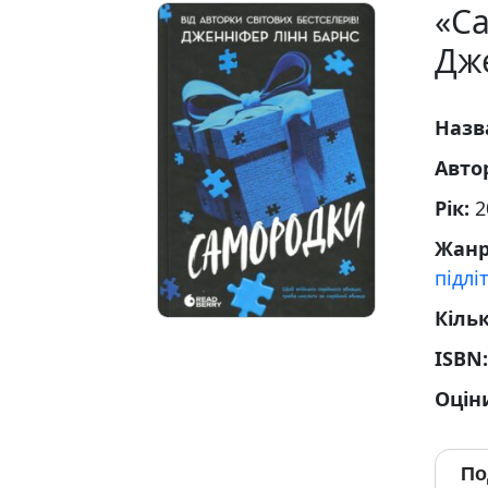
«С
Дж
Назв
Авто
Рік:
2
Жан
підлі
Кільк
ISBN
Оцін
По