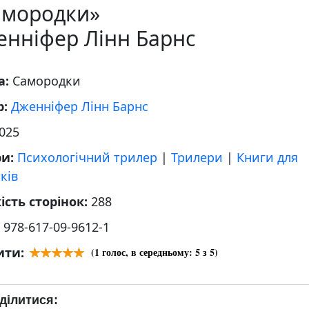
амородки»
енніфер Лінн Барнс
а:
Самородки
р:
Дженніфер Лінн Барнс
025
ри:
Психологічний трилер
|
Трилери
|
Книги для
тків
ість сторінок:
288
:
978-617-09-9612-1
ити:
(
1
голос, в середньому:
5
з 5)
ділитися: