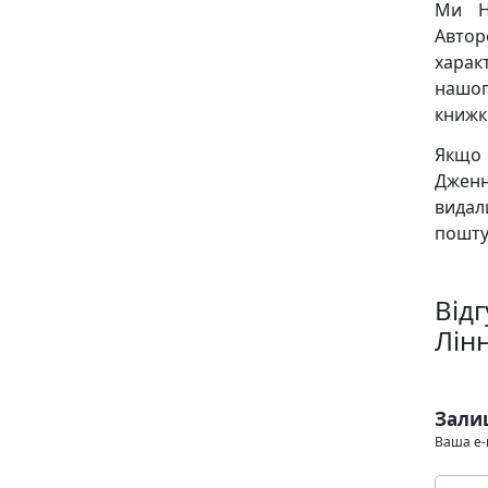
Ми Н
Авто
харак
нашог
книжк
Якщо
Дженн
видал
пошту
Від
Лін
Зали
Ваша e-