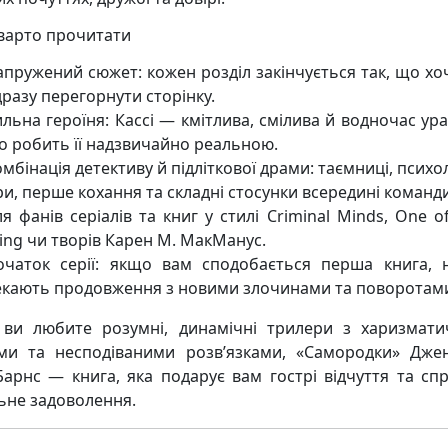
варто прочитати
апружений сюжет: кожен розділ закінчується так, що хо
разу перегорнути сторінку.
льна героїня: Кассі — кмітлива, смілива й водночас ура
о робить її надзвичайно реальною.
мбінація детективу й підліткової драми: таємниці, психо
ри, перше кохання та складні стосунки всередині команди
я фанів серіалів та книг у стилі Criminal Minds, One o
ing чи творів Карен М. МакМанус.
очаток серії: якщо вам сподобається перша книга, 
екають продовження з новими злочинами та поворотам
ви любите розумні, динамічні трилери з харизмат
ми та несподіваними розв’язками, «Самородки» Дже
Барнс — книга, яка подарує вам гострі відчуття та сп
ьне задоволення.