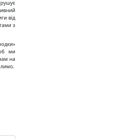
рушує
ивний
ги від
тами з
одки»
щоб ми
нам на
алимо.