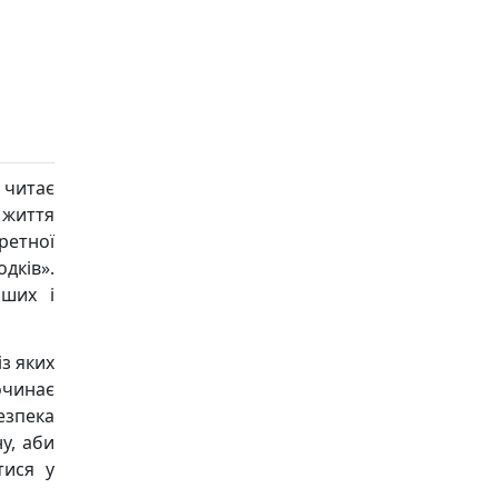
 читає
 життя
ретної
дків».
іших і
із яких
очинає
езпека
у, аби
тися у