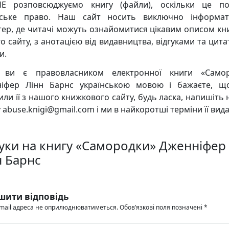
Е розповсюджуємо книгу (файли), оскільки це по
рське право. Наш сайт носить виключно інформат
тер, де читачі можуть ознайомитися цікавим описом кни
о сайту, з анотацією від видавництва, відгуками та цита
и.
 ви є правовласником електронної книги «Самор
іфер Лінн Барнс українською мовою і бажаєте, 
или її з нашого книжкового сайту, будь ласка, напишіть 
 abuse.knigi@gmail.com і ми в найкоротші терміни її вид
гуки на книгу «Самородки» Дженніфер
н Барнс
шити відповідь
mail адреса не оприлюднюватиметься.
Обов’язкові поля позначені
*