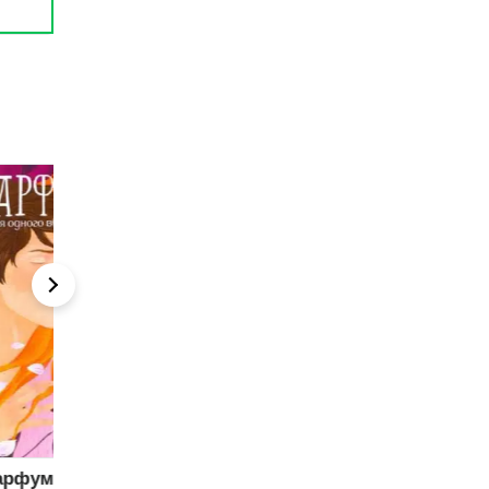
Серця в
Дзвінок після