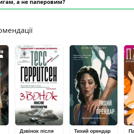
игам, а не паперовим?
омендації
вінок після
Тихий орендар
Парфуми.