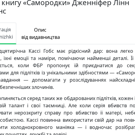
 книгу «Самородки» Дженніфер Лінн
нс
тація
Опис
nizhki
від видавництва
дцятирічна Кассі Гобс має рідкісний дар: вона легко
, їхні емоції та наміри, помічаючи найменші деталі. Її
ється, коли ФБР пропонує їй приєднатися до сек
ами для підлітків із унікальними здібностями — «Саморо
завдання — допомагати у розслідуваннях найскладн
безпечніших злочинів.
опиняється серед таких же обдарованих підлітків, кожен 
вій талант і свої таємниці. Але коли серія вбивств п
увати нерозкриту справу про вбивство її матері, неб
особистою. Кассі повинна використати свій дар на повн
ити холоднокровного маніяка — і водночас розібра
х почуттях, дружбі та довірі.