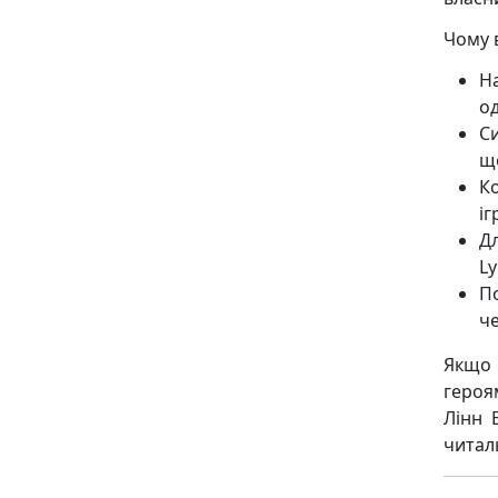
Чому 
Н
од
Си
щ
Ко
іг
Дл
Ly
П
ч
Якщо 
героя
Лінн 
читал