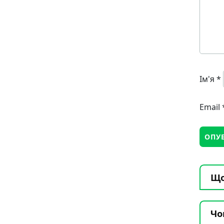
Ім'я
*
Email
Що
Чо