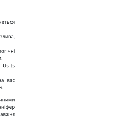
четься
злива,
логічні
.
f Us Is
на вас
и.
ичними
нніфер
равжнє