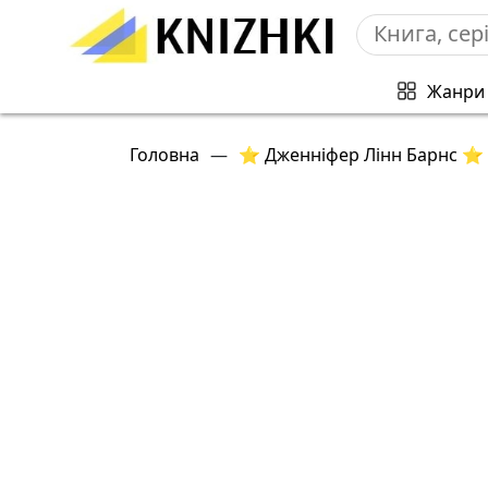
Жанри
Головна
—
⭐ Дженніфер Лінн Барнс ⭐