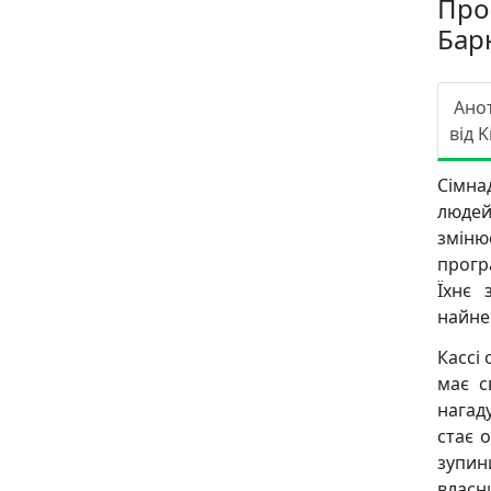
Про
Бар
Ано
від K
Сімна
людей
зміню
прогр
Їхнє 
найне
Кассі 
має с
нагад
стає 
зупин
власни