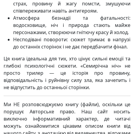
страх, провину й жагу помсти, змушуючи
співпереживати навіть антигероям.
Атмосфера безнадії та фатальності:
водосховище, ніч і природа стають майже
персонажами, створюючи гнітючу красу й холод.
Несподівані повороти: сюжет тримає в напрузі
до останніх сторінок і не дає передбачити фінал.
Ця книга ідеальна для тих, хто цінує сильні емоції та
глибокі психологічні сюжети. «Семирічна ніч» не
просто трилер — це історія про провину,
відповідальність і руйнівну силу зла, яка зачепить і
не відпустить до останньої сторінки.
Ми НЕ розповсюджуємо книгу (файли), оскільки це
порушує Авторське право. Наш сайт носить
виключно інформативний характер, де читачі
можуть ознайомитися цікавим описом книги від
нашого сайту, з анотацією від видавництва, відгуками