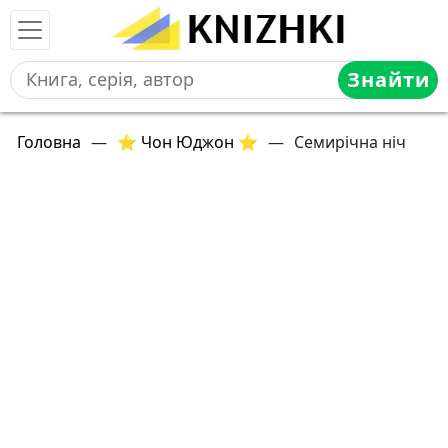
Знайти
Головна
—
⭐ Чон Юджон ⭐
—
Семирічна ніч