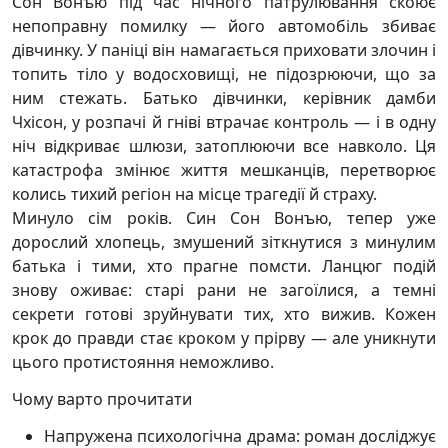
Сон Вонъю під час нічного патрулювання скоює
непоправну помилку — його автомобіль збиває
дівчинку. У паніці він намагається приховати злочин і
топить тіло у водосховищі, не підозрюючи, що за
ним стежать. Батько дівчинки, керівник дамби
Чхісон, у розпачі й гніві втрачає контроль — і в одну
ніч відкриває шлюзи, затоплюючи все навколо. Ця
катастрофа змінює життя мешканців, перетворює
колись тихий регіон на місце трагедії й страху.
Минуло сім років. Син Сон Вонъю, тепер уже
дорослий хлопець, змушений зіткнутися з минулим
батька і тими, хто прагне помсти. Ланцюг подій
знову оживає: старі рани не загоїлися, а темні
секрети готові зруйнувати тих, хто вижив. Кожен
крок до правди стає кроком у прірву — але уникнути
цього протистояння неможливо.
Чому варто прочитати
Напружена психологічна драма: роман досліджує