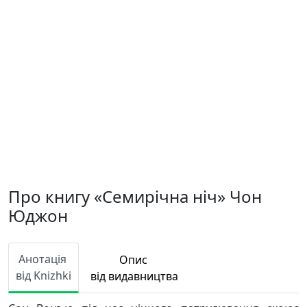
Про книгу «Семирічна ніч» Чон
Юджон
Анотація
Опис
від Knizhki
від видавництва