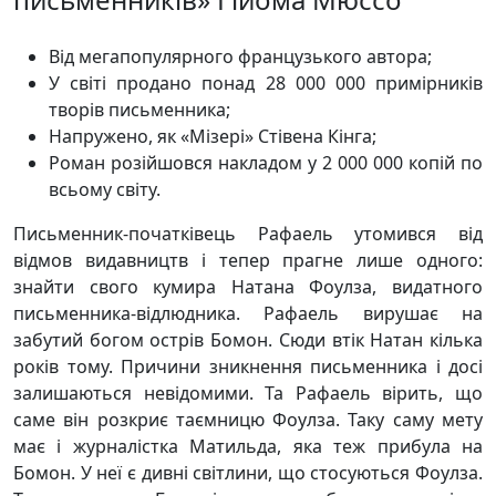
Від мегапопулярного французького автора;
У світі продано понад 28 000 000 примірників
творів письменника;
Напружено, як «Мізері» Стівена Кінга;
Роман розійшовся накладом у 2 000 000 копій по
всьому світу.
Письменник-початківець Рафаель утомився від
відмов видавництв і тепер прагне лише одного:
знайти свого кумира Натана Фоулза, видатного
письменника-відлюдника. Рафаель вирушає на
забутий богом острів Бомон. Сюди втік Натан кілька
років тому. Причини зникнення письменника і досі
залишаються невідомими. Та Рафаель вірить, що
саме він розкриє таємницю Фоулза. Таку саму мету
має і журналістка Матильда, яка теж прибула на
Бомон. У неї є дивні світлини, що стосуються Фоулза.