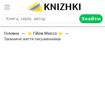
Знайти
Головна
—
⭐ Гійом Мюссо ⭐
—
Таємниче життя письменників