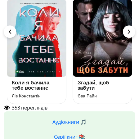
Коли я бачила
Згадай, щоб
тебе востаннє
забути
Лів Константін
Єва Райн
353
переглядів
Аудіокниги 🎵
Серії книг 📚