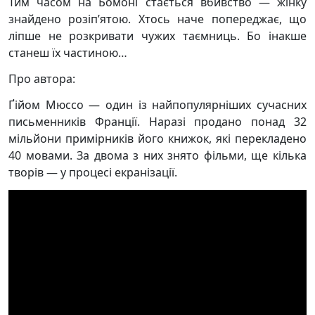
Тим часом на Бомоні стається вбивство — жінку
знайдено розіп’ятою. Хтось наче попереджає, що
ліпше не розкривати чужих таємниць. Бо інакше
станеш їх частиною…
Про автора:
Ґійом Мюссо — один із найпопулярніших сучасних
письменників Франції. Наразі продано понад 32
мільйони примірників його книжок, які перекладено
40 мовами. За двома з них знято фільми, ще кілька
творів — у процесі екранізації.