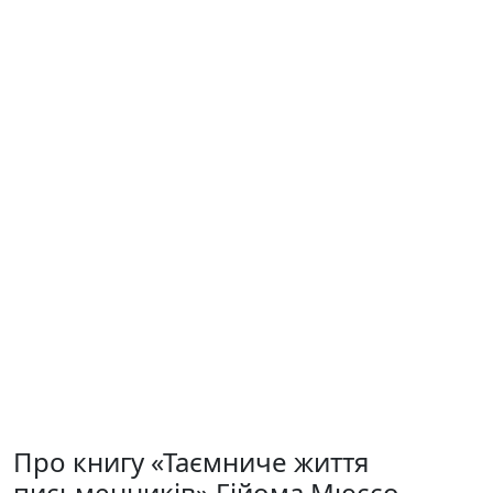
Про книгу «Таємниче життя
письменників» Гійома Мюссо