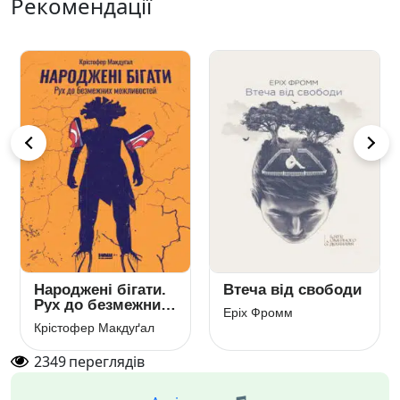
Рекомендації
Народжені бігати.
Втеча від свободи
Рух до безмежних
Еріх Фромм
можливостей
Крістофер Макдуґал
2349
переглядів