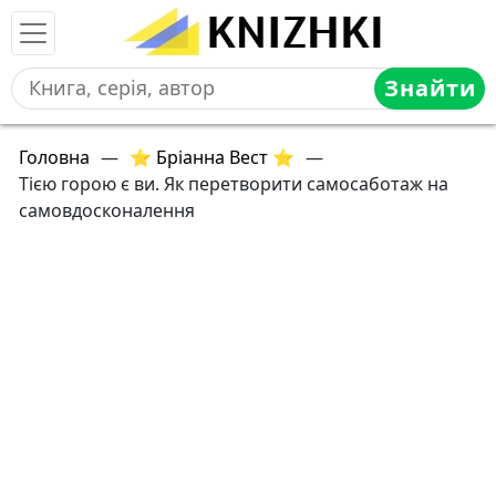
Знайти
Головна
—
⭐ Бріанна Вест ⭐
—
Тією горою є ви. Як перетворити самосаботаж на
самовдосконалення