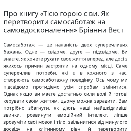
Про книгу «Тією горою є ви. Як
перетворити самосаботаж на
самовдосконалення» Бріанни Вест
Самосаботаж — це наявність двох суперечливих
бажань. Одне — свідоме, друге — підсвідоме. Ви
знаєте, як хочете рухати своє життя вперед, але досі з
якихось причин застрягли на одному місці. Саме
суперечливі потреби, які є в кожного з нас,
створюють самосаботажну поведінку. Ось чому ми
підсвідомо протидіємо усім спробам змінитися.
Однак якщо ви маєте достатньо сили волі й готові
керувати своїм життям, цьому можна зарадити. Вам
потрібно збагнути, як діють наші найшкідливіші
звички, розвинути емоційний інтелект, ліпше
зрозуміти свої мозок і тіло, звільнитися від минулого
досвіду на клітинному рівні й перетворити