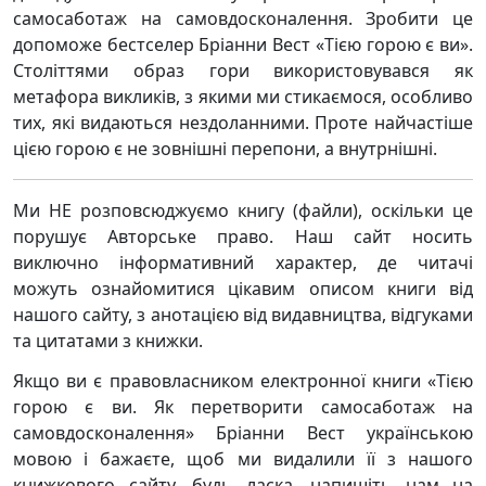
самосаботаж на самовдосконалення. Зробити це
допоможе бестселер Бріанни Вест «Тією горою є ви».
Століттями образ гори використовувався як
метафора викликів, з якими ми стикаємося, особливо
тих, які видаються нездоланними. Проте найчастіше
цією горою є не зовнішні перепони, а внутрнішні.
Ми НЕ розповсюджуємо книгу (файли), оскільки це
порушує Авторське право. Наш сайт носить
виключно інформативний характер, де читачі
можуть ознайомитися цікавим описом книги від
нашого сайту, з анотацією від видавництва, відгуками
та цитатами з книжки.
Якщо ви є правовласником електронної книги «Тією
горою є ви. Як перетворити самосаботаж на
самовдосконалення» Бріанни Вест українською
мовою і бажаєте, щоб ми видалили її з нашого
книжкового сайту, будь ласка, напишіть нам на