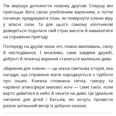
Тім вирішує допомогти новому другові. Спершу він
пригощає його своїм улюбленим варенням, а потім
починає придумувати план, як повернути оленю віру
у власні сили. Та для цього самому хлопчикові
доведеться подолати свій страх висоти й наважитися
на справжню пригоду.
Попереду на друзів чекає ніч, повна хвилювань, сміху
й несподіванок. І можливо, саме завдяки дружбі,
доброті й ложечці варення станеться маленьке диво.
«Варення для оленя» — це ніжна святкова історія, яка
нагадує, що справжня магія народжується з турботи
про інших. Книжка сповнена тепла, гумору та
чарівної атмосфери зимової ночі — саме такої, коли
варто дивитися в небо й чекати на диво. Це ідеальне
читання для дітей і батьків, які хочуть провести
разом затишний вечір із доброю казкою.