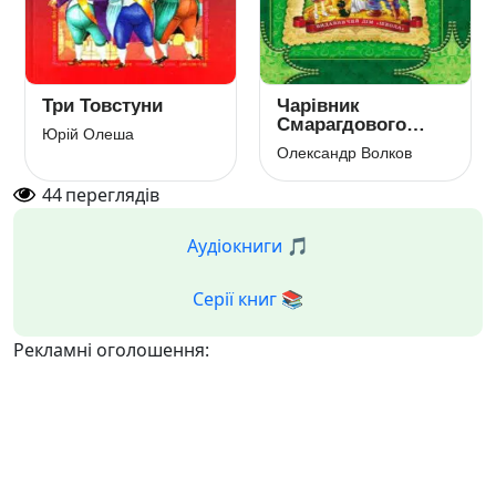
Три Товстуни
Чарівник
Смарагдового
Юрій Олеша
міста
Олександр Волков
44
переглядів
Аудіокниги 🎵
Серії книг 📚
Рекламні оголошення: