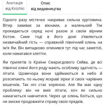
Анотація
Опис
від Knizhki
від видавництва
Одного разу містечко накриває сильна хуртовина.
Вітер завиває за вікнами, а маленький Тім
прокидається серед ночі разом зі своїм вірним
Котом. Саме тоді в його домі з’являється
незвичайний гість — справжній північний олень на
ім’я Ям. Він випадково опинився тут під час заметілі,
коли намагався злетіти.
Ям прилетів із Країни Смарагдового Сяйва, де всі
північні олені його роду мають особливу здатність —
літати. Щовечора вони здіймаються в небо й
розсипають по ньому яскраві зірки зі своїх чарівних
мішечків. Так ніч стає зоряною. Але Ям має одну
проблему: він не вміє літати, хоч як сильно
намагається навчитися. Через це олень боїться, що
не зможе продовжити справу своїх предків.