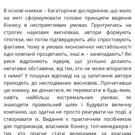
В основі книжки – багаторічне дослідження, що мало
на меті сформулювати головні принципи ведення
бізнесу в несприятливих умовах. Ґрунтуючись на
строгих наукових висновках, автори формують
гіпотези, які потім підтверджують або спростовують
фактами. Чому в умовах економічної нестабільності
одні компанії процвітають, інші ж – занепадають? Які
риси відрізняють лідерів, що успішно долають
негативні обставини, від тих, хто не може впоратися
з ними? У пошуках відповіді на ці запитання автори
приходять до несподіваних висновків…Прочитавши
цю книжку, ви дізнаєтеся, як перемагати в будь-яких,
навіть найбільш екстремальних умовах, як
знаходити правильний шлях і будувати величну
компанію, що здатна не просто реагувати на події, а
створювати їх. Видання є практичним посібником
для підприємців, власників бізнесу, топ-менеджерів і
тих, хто прагне стати величними за власним