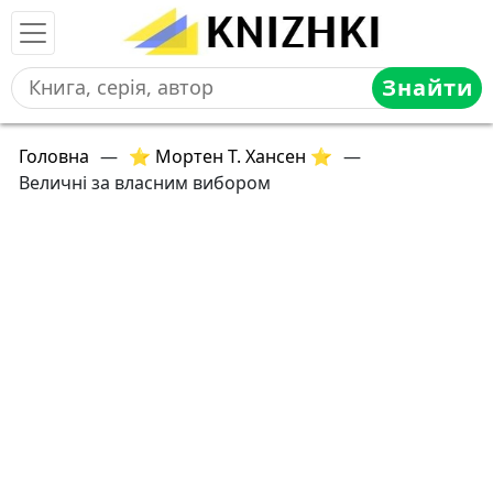
Знайти
Головна
—
⭐ Мортен Т. Хансен ⭐
—
Величні за власним вибором