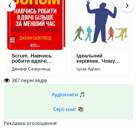
Scrum. Навчись
Ідеальний
робити вдвічі
керівник. Чому
більше за менший
ним неможливо
Джефф Сазерленд
Іцхак АдІзес
час
стати
387
переглядів
Аудіокниги 🎵
Серії книг 📚
Рекламні оголошення: