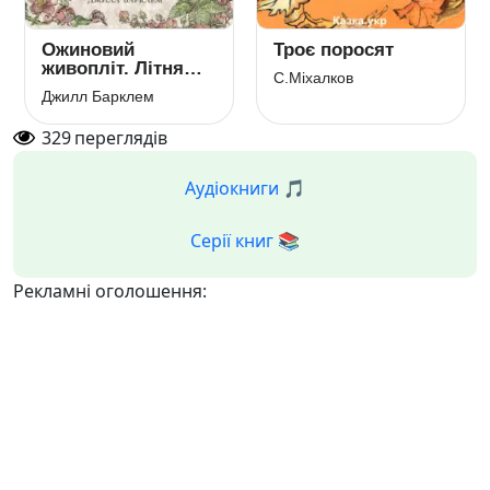
Ожиновий
Троє поросят
живопліт. Літня
С.Міхалков
історія
Джилл Барклем
329
переглядів
Аудіокниги 🎵
Серії книг 📚
Рекламні оголошення: