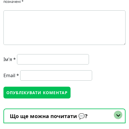
позначені
*
Ім'я
*
Email
*
Що ще можна почитати 💬?