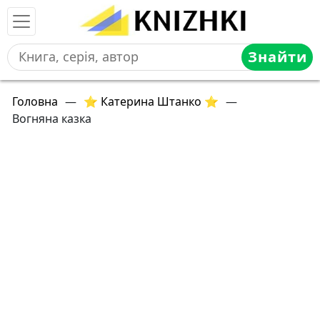
Знайти
Головна
—
⭐ Катерина Штанко ⭐
—
Вогняна казка