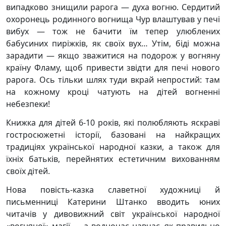
випадково знищили рарога — духа вогню. Сердитий
охоронець родинного вогнища Чур влаштував у печі
вибух — тож не бачити їм тепер улюблених
бабусиних пиріжків, як своїх вух… Утім, біді можна
зарадити — якщо зважитися на подорож у вогняну
країну Фламу, щоб привести звідти для печі нового
рарога. Ось тільки шлях туди вкрай непростий: там
на кожному кроці чатують на дітей вогненні
небезпеки!
Книжка для дітей 6-10 років, які полюбляють яскраві
гостросюжетні історії, базовані на найкращих
традиціях української народної казки, а також для
їхніх батьків, перейнятих естетичним вихованням
своїх дітей.
Нова повість-казка славетної художниці й
письменниці Катерини Штанко вводить юних
читачів у дивовижний світ української народної