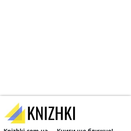
Knizhki.com.ua — Книги ще ближче!