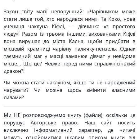
Закон світу магії непорушний: «Чарівником може
стати лише той, хто народився ним». Та Коко, нова
учениця чаклуна Кіфлі, — дівчинка «з простого
люду»! Разом із трьома іншими вихованками Кіфлі
вона вирушає до міста Кална, щоби придбати в
місцевій крамниці чарівну паличку-пензель. Однак
таємничий маг у масці заманює дівчат у невідоме
місце… Що це? Невже перед ними справжнісінький
дракон?!
Чи можна стати чаклуном, якщо ти не народжений
чарувати? Чи можна щось змінити власними
силами?
Ми НЕ розповсюджуємо книгу (файли), оскільки це
порушує Авторське право. Наш сайт носить
виключно інформативний характер, де читачі
можуть ознайомитися цікавим описом книги від