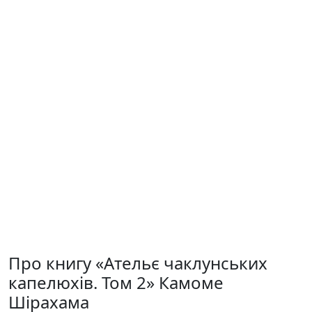
Про книгу «Ательє чаклунських
капелюхів. Том 2» Камоме
Шірахама