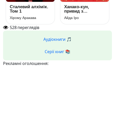
Сталевий алхімік.
Ханако-кун,
Том 1
привид з
позакласними
Хірому Аракава
Айда Іро
історіями
528
переглядів
Аудіокниги 🎵
Серії книг 📚
Рекламні оголошення: