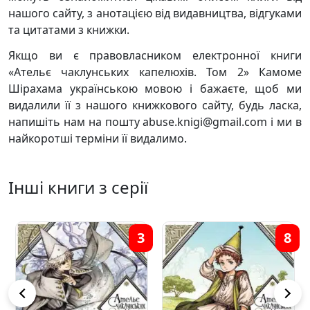
нашого сайту, з анотацією від видавництва, відгуками
та цитатами з книжки.
Якщо ви є правовласником електронної книги
«Ательє чаклунських капелюхів. Том 2» Камоме
Шірахама українською мовою і бажаєте, щоб ми
видалили її з нашого книжкового сайту, будь ласка,
напишіть нам на пошту abuse.knigi@gmail.com і ми в
найкоротші терміни її видалимо.
Інші книги з серії
3
8