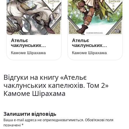
Ательє
Ательє
чаклунських
чаклунських
капелюхів. Том 3
капелюхів. Том 8
Камоме Шірахама
Камоме Шірахама
Відгуки на книгу «Ательє
чаклунських капелюхів. Том 2»
Камоме Шірахама
Залишити відповідь
Ваша e-mail адреса не оприлюднюватиметься.
Обов’язкові поля
позначені
*