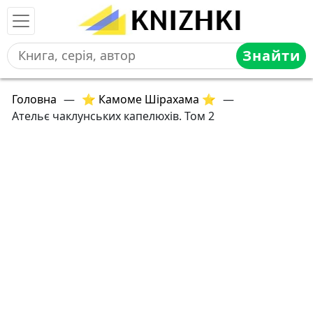
Знайти
Головна
—
⭐ Камоме Шірахама ⭐
—
Ательє чаклунських капелюхів. Том 2