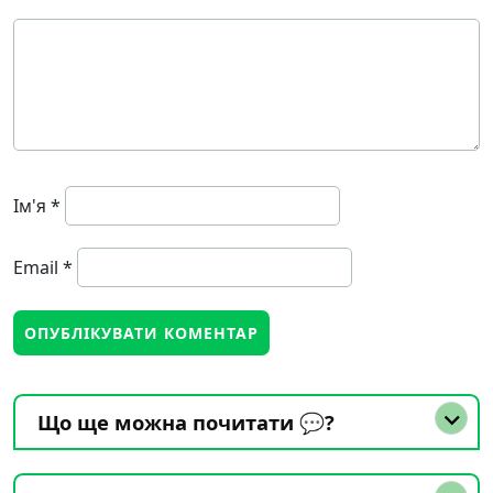
Ім'я
*
Email
*
Що ще можна почитати 💬?