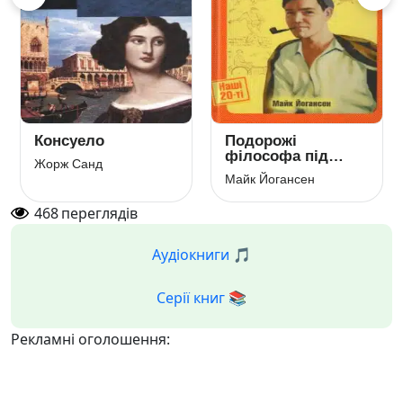
Консуело
Подорожі
філософа під
Жорж Санд
кепом
Майк Йогансен
468
переглядів
Аудіокниги 🎵
Серії книг 📚
Рекламні оголошення: