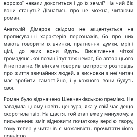
ворожої навали докотиться і до їх землі? На чий бік
вони стануть? Дізнатись про це можна, читаючи
роман.
Анатолій Дімаров свідомо не акцентується на
прописуванні характерів персонажів, бо про них
мають говорити їх вчинки, прагнення, думки, мрії і
цілі, до яких вони йдуть. Висвітлення чіткої
громадянської позиції тут теж немає, бо автор цього
й не прагне. Як він сам говорив, це просто розповідь
про життя звичайних людей, а висновки з неї читач
має зробити самостійно, і у кожного вони будуть
свої.
Роман було відзначено Шевченківською премією. Не
завадила цьому навіть цензура, яка у свій час дещо
скоротила твір. На щастя, той етап вже у минулому, а
письменник зміг відновити початкову версію твору,
тому тепер у читачів є можливість прочитати його
повністю.