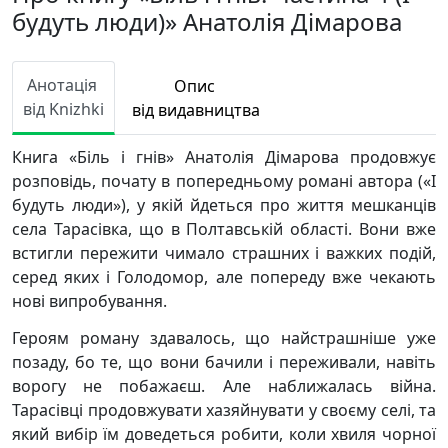
будуть люди)» Анатолія Дімарова
Анотація
Опис
від Knizhki
від видавництва
Книга «Біль і гнів» Анатолія Дімарова продовжує
розповідь, почату в попередньому романі автора («І
будуть люди»), у якій йдеться про життя мешканців
села Тарасівка, що в Полтавській області. Вони вже
встигли пережити чимало страшних і важких подій,
серед яких і Голодомор, але попереду вже чекають
нові випробування.
Героям роману здавалось, що найстрашніше уже
позаду, бо те, що вони бачили і переживали, навіть
ворогу не побажаєш. Але наближалась війна.
Тарасівці продовжувати хазяйнувати у своєму селі, та
який вибір їм доведеться робити, коли хвиля чорної