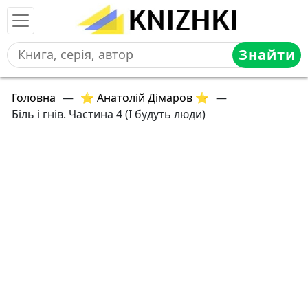
Знайти
Головна
—
⭐ Анатолій Дімаров ⭐
—
Біль і гнів. Частина 4 (І будуть люди)