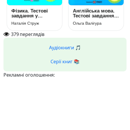
Фізика. Тестові
Англійська мова.
завдання у
Тестові завдання у
форматі НМТ 2023
форматі НМТ 2023
Наталія Струж
Ольга Валігура
379
переглядів
Аудіокниги 🎵
Серії книг 📚
Рекламні оголошення: