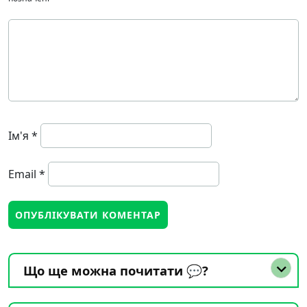
Ім'я
*
Email
*
Що ще можна почитати 💬?