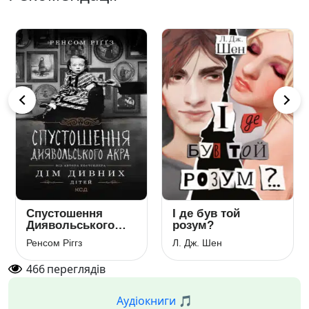
Спустошення
І де був той
Диявольського
розум?
Акра. Книга 6
Ренсом Ріггз
Л. Дж. Шен
466
переглядів
Аудіокниги 🎵