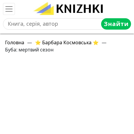
Знайти
Головна
—
⭐ Барбара Космовська ⭐
—
Буба: мертвий сезон