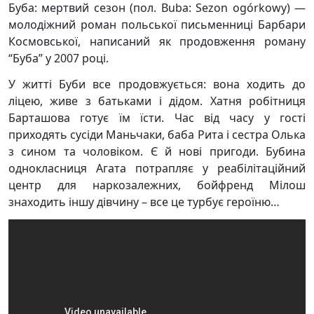
Буба: мертвий сезон (пол. Buba: Sezon ogórkowy) —
молодіжний роман польської письменниці Барбари
Космовської, написаний як продовження роману
“Буба” у 2007 році.
У житті Буби все продовжується: вона ходить до
ліцею, живе з батьками і дідом. Хатня робітниця
Барташова готує їм їсти. Час від часу у гості
приходять сусіди Маньчаки, баба Рита і сестра Олька
з сином та чоловіком. Є й нові пригоди. Бубина
однокласниця Агата потрапляє у реабілітаційний
центр для наркозалежних, бойфренд Мілош
знаходить іншу дівчину – все це турбує героїню…