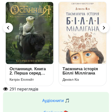
Останниця. Книга
Таємнича історія
2. Перша серед
Біллі Міллігана
усіх
Кетрін Еплгейт
Деніел Кіз
291
переглядів
Аудіокниги 🎵