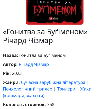
«Гонитва за Буґіменом»
Річард Чізмар
Назва:
Гонитва за Буґіменом
Автор:
Річард Чізмар
Рік:
2023
Жанри:
Сучасна зарубіжна література
|
Психологічний трилер
|
Трилери
|
Жахи
(кошмари, жахіття)
Кількість сторінок:
368