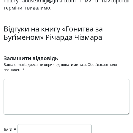
пошту abuse.knigi@gmail.com і ми в найкоротші
терміни її видалимо.
Відгуки на книгу «Гонитва за
Буґіменом» Річарда Чізмара
Залишити відповідь
Ваша e-mail адреса не оприлюднюватиметься.
Обов’язкові поля
позначені
*
Ім'я
*