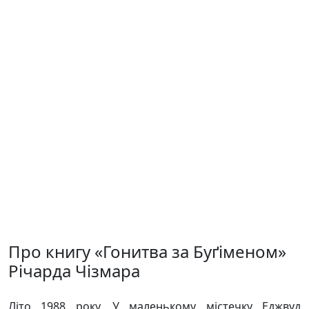
Про книгу «Гонитва за Буґіменом»
Річарда Чізмара
Літо 1988 року. У маленькому містечку Еджвуд