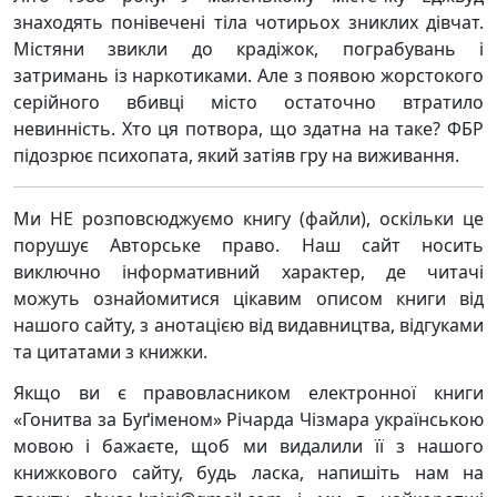
знаходять понівечені тіла чотирьох зниклих дівчат.
Містяни звикли до крадіжок, пограбувань і
затримань із наркотиками. Але з появою жорстокого
серійного вбивці місто остаточно втратило
невинність. Хто ця потвора, що здатна на таке? ФБР
підозрює психопата, який затіяв гру на виживання.
Ми НЕ розповсюджуємо книгу (файли), оскільки це
порушує Авторське право. Наш сайт носить
виключно інформативний характер, де читачі
можуть ознайомитися цікавим описом книги від
нашого сайту, з анотацією від видавництва, відгуками
та цитатами з книжки.
Якщо ви є правовласником електронної книги
«Гонитва за Буґіменом» Річарда Чізмара українською
мовою і бажаєте, щоб ми видалили її з нашого
книжкового сайту, будь ласка, напишіть нам на