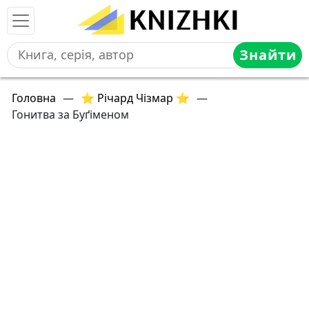
Знайти
Головна
—
⭐ Річард Чізмар ⭐
—
Гонитва за Буґіменом