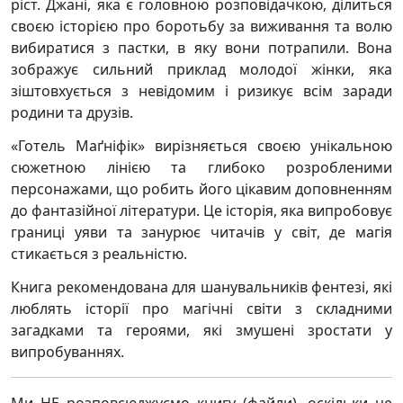
ріст. Джані, яка є головною розповідачкою, ділиться
своєю історією про боротьбу за виживання та волю
вибиратися з пастки, в яку вони потрапили. Вона
зображує сильний приклад молодої жінки, яка
зіштовхується з невідомим і ризикує всім заради
родини та друзів.
«Готель Маґніфік» вирізняється своєю унікальною
сюжетною лінією та глибоко розробленими
персонажами, що робить його цікавим доповненням
до фантазійної літератури. Це історія, яка випробовує
границі уяви та занурює читачів у світ, де магія
стикається з реальністю.
Книга рекомендована для шанувальників фентезі, які
люблять історії про магічні світи з складними
загадками та героями, які змушені зростати у
випробуваннях.