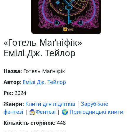
«Готель Маґніфік»
Емілі Дж. Тейлор
Назва:
Готель Маґніфік
Автор:
Емілі Дж. Тейлор
Рік:
2024
Жанри:
Книги для підлітків
|
Зарубіжне
фентезі
|
🧙‍♂️Фентезі
|
🌍 Пригодницькі книги
Кількість сторінок:
448