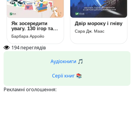
Як зосередити
Двір мороку і гніву
увагу. 130 ігор та
Сара Дж. Маас
вправ
Барбара Арройо
194
переглядів
Аудіокниги 🎵
Серії книг 📚
Рекламні оголошення: