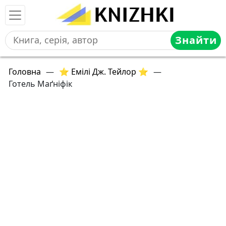
Знайти
Головна
—
⭐ Емілі Дж. Тейлор ⭐
—
Готель Маґніфік