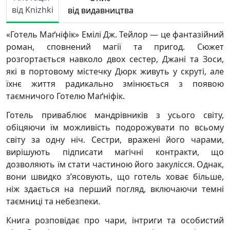
від Knizhki
від видавництва
«Готель Маґніфік» Емілі Дж. Тейлор — це фантазійний
роман, сповнений магії та пригод. Сюжет
розгортається навколо двох сестер, Джані та Зоси,
які в портовому містечку Дюрк живуть у скруті, але
їхнє життя радикально змінюється з появою
таємничого Готелю Маґніфік.
Готель приваблює мандрівників з усього світу,
обіцяючи їм можливість подорожувати по всьому
світу за одну ніч. Сестри, вражені його чарами,
вирішують підписати магічні контракти, що
дозволяють їм стати частиною його закулісся. Однак,
вони швидко з’ясовують, що готель ховає більше,
ніж здається на перший погляд, включаючи темні
таємниці та небезпеки.
Книга розповідає про чари, інтриги та особистий