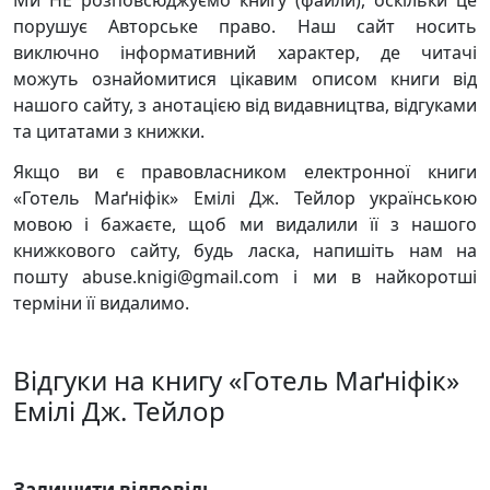
Ми НЕ розповсюджуємо книгу (файли), оскільки це
порушує Авторське право. Наш сайт носить
виключно інформативний характер, де читачі
можуть ознайомитися цікавим описом книги від
нашого сайту, з анотацією від видавництва, відгуками
та цитатами з книжки.
Якщо ви є правовласником електронної книги
«Готель Маґніфік» Емілі Дж. Тейлор українською
мовою і бажаєте, щоб ми видалили її з нашого
книжкового сайту, будь ласка, напишіть нам на
пошту abuse.knigi@gmail.com і ми в найкоротші
терміни її видалимо.
Відгуки на книгу «Готель Маґніфік»
Емілі Дж. Тейлор
Залишити відповідь