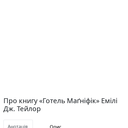
Про книгу «Готель Маґніфік» Емілі
Дж. Тейлор
Анотація
Опис